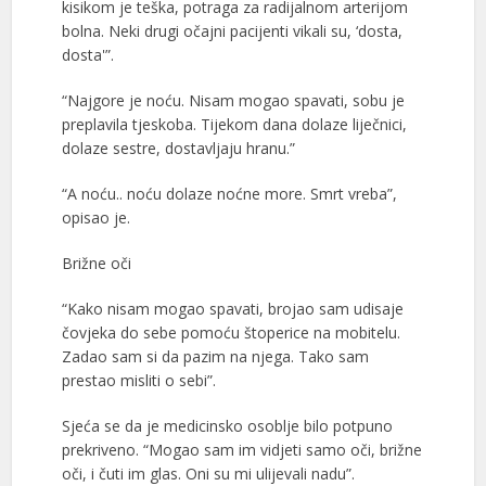
kisikom je teška, potraga za radijalnom arterijom
bolna. Neki drugi očajni pacijenti vikali su, ‘dosta,
dosta'”.
“Najgore je noću. Nisam mogao spavati, sobu je
preplavila tjeskoba. Tijekom dana dolaze liječnici,
dolaze sestre, dostavljaju hranu.”
“A noću.. noću dolaze noćne more. Smrt vreba”,
opisao je.
Brižne oči
“Kako nisam mogao spavati, brojao sam udisaje
čovjeka do sebe pomoću štoperice na mobitelu.
Zadao sam si da pazim na njega. Tako sam
prestao misliti o sebi”.
Sjeća se da je medicinsko osoblje bilo potpuno
prekriveno. “Mogao sam im vidjeti samo oči, brižne
oči, i čuti im glas. Oni su mi ulijevali nadu”.