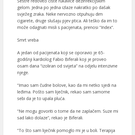
Sestre redovito čiste rukavice dezinfekcijskim
gelom. Jedna po jedna izlaze nakratko po dašak
svježeg zraka. Neke nervozno otpuhuju dim
cigarete, druge slušaju pjev ptica. Ali teško da im to
može odagnati misli s pacijenata, prenosi “Index“.
Smrt vreba
A jedan od pacijenata koji se oporavio je 65-
godišnji kardiolog Fabio Biferali koji je proveo
osam dana “izoliran od svijeta” na odjelu intenzivne
njege.
“Imao sam čudne bolove, kao da mi netko sjedi na
leđima. Pošto sam liječnik, rekao sam samome
sebi da je to upala pluća.
“Ne mogu govoriti o tome da ne zaplačem. Suze mi
sad lako dolaze”, rekao je Biferali.
“To što sam liječnik pomoglo mi je u boli. Terapija