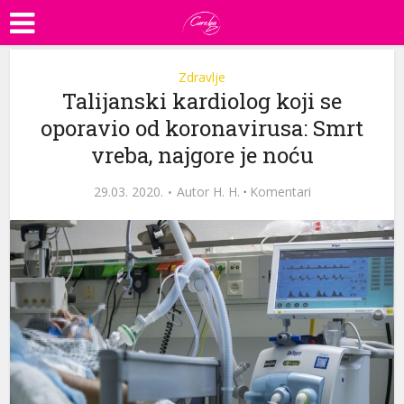
Zdravlje
Talijanski kardiolog koji se
oporavio od koronavirusa: Smrt
vreba, najgore je noću
29.03. 2020.
Autor
H. H.
·
Komentari