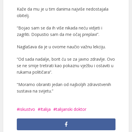
Kaže da mu je u tim danima najviše nedostajala
obitelj.
“Bojao sam se da ih više nikada neću vidjeti i
zagrliti. Dopustio sam da me očaj preplavi”.
Naglašava da je u ovome naučio važnu lekciju.
“Od sada nadalje, borit ću se za javno zdravlje. Ovo
se ne smije tretirati kao pokaznu vježbu i ostaviti u
rukama političara”.
“Moramo obraniti jedan od najboljih zdravstvenih
sustava na svijetu.”
iskustvo
Italija
talijanski doktor