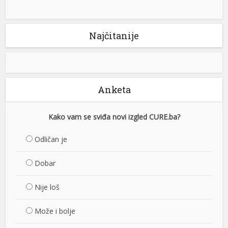
Najčitanije
Anketa
Kako vam se sviđa novi izgled CURE.ba?
Odličan je
Dobar
Nije loš
Može i bolje