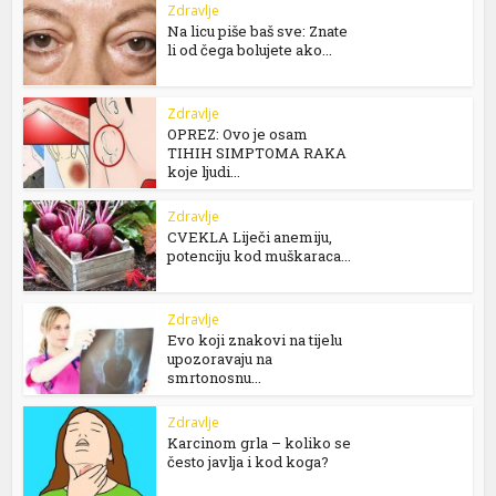
Zdravlje
Na licu piše baš sve: Znate
li od čega bolujete ako...
Zdravlje
OPREZ: Ovo je osam
TIHIH SIMPTOMA RAKA
koje ljudi...
Zdravlje
CVEKLA Liječi anemiju,
potenciju kod muškaraca...
Zdravlje
Evo koji znakovi na tijelu
upozoravaju na
smrtonosnu...
Zdravlje
Karcinom grla – koliko se
često javlja i kod koga?