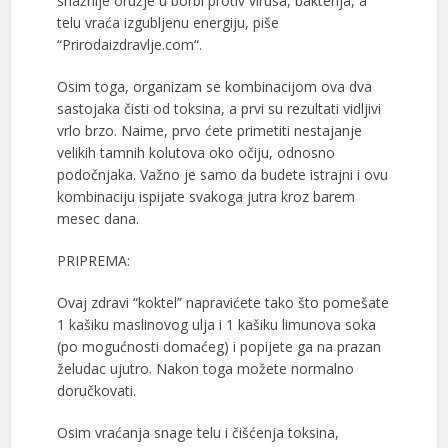
snažnije oružje u borbi protiv virusa, bakterija, a
telu vraća izgubljenu energiju, piše
“Prirodaizdravlje.com“.
Osim toga, organizam se kombinacijom ova dva
sastojaka čisti od toksina, a prvi su rezultati vidljivi
vrlo brzo. Naime, prvo ćete primetiti nestajanje
velikih tamnih kolutova oko očiju, odnosno
podočnjaka. Važno je samo da budete istrajni i ovu
kombinaciju ispijate svakoga jutra kroz barem
mesec dana.
PRIPREMA:
Ovaj zdravi “koktel” napravićete tako što pomešate
1 kašiku maslinovog ulja i 1 kašiku limunova soka
(po mogućnosti domaćeg) i popijete ga na prazan
želudac ujutro. Nakon toga možete normalno
doručkovati.
Osim vraćanja snage telu i čišćenja toksina,