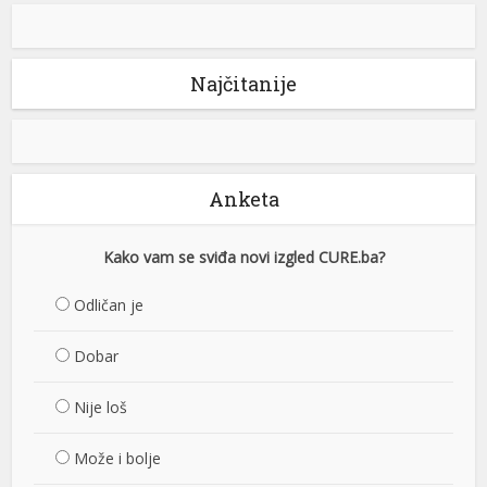
Najčitanije
Anketa
Kako vam se sviđa novi izgled CURE.ba?
Odličan je
Dobar
Nije loš
Može i bolje