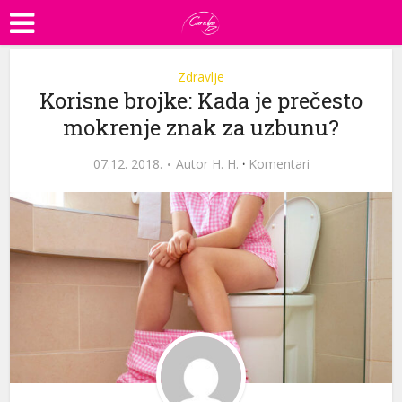
Zdravlje
Korisne brojke: Kada je prečesto
mokrenje znak za uzbunu?
07.12. 2018.
Autor
H. H.
·
Komentari