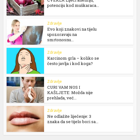
potenciju kod muškaraca...
Zdravlje
Evo koji znakovi na tijelu
upozoravaju na
smrtonosnu...
Zdravlje
Karcinom grla – koliko se
često javlja i kod koga?
Zdravlje
CURI VAM NOS I
KAŠLJETE: Možda nije
prehlada, već...
Zdravlje
Ne odlažite liječenje: 3
znaka da se tijelo bori sa...