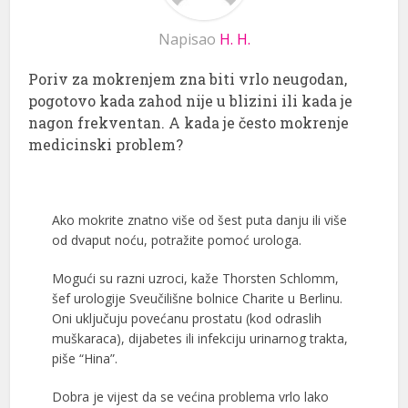
Napisao
H. H.
Poriv za mokrenjem zna biti vrlo neugodan,
pogotovo kada zahod nije u blizini ili kada je
nagon frekventan. A kada je često mokrenje
medicinski problem?
Ako mokrite znatno više od šest puta danju ili više
od dvaput noću, potražite pomoć urologa.
Mogući su razni uzroci, kaže Thorsten Schlomm,
šef urologije Sveučilišne bolnice Charite u Berlinu.
Oni uključuju povećanu prostatu (kod odraslih
muškaraca), dijabetes ili infekciju urinarnog trakta,
piše “Hina”.
Dobra je vijest da se većina problema vrlo lako