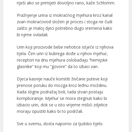
riješi ako se primijeti dovoljno rano, kaže Schlomm.
Pražnjenje urina iz mokraćnog mjehura kroz kanal
zvan mokraćovod složen je proces i stoga ne čudi
zašto je maloj djeci potrebno dugo vremena kako
bi njime ovladali.
Urin koji proizvode bebe nehotice istječe iz njihova
tijela. Čim urin iz bubrega dođe u njihov mjehur,
receptori na dnu mjehura oslobađaju “hemijske
glasnike” koji mu “govore” da to izbaci van.
Djeca kasnije nauče koristiti živčane puteve koji
prenose poruku do mozga kroz leđnu moždinu.
Kada stigne podražaj boli, tada stvari postaju
kompliciranije. Mjehur se mora stegnuti kako bi
izbacio urin, dok se u isto vrijeme mišići zdjelice
moraju opustiti kako bi to podržali.
Sve u svemu, dosta naporno za ljudsko tijelo.