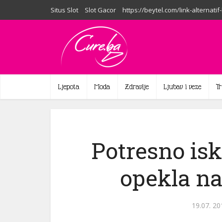
Situs Slot
Slot Gacor
https://beytel.com/link-alternatif
Ljepota
Moda
Zdravlje
Ljubav i veze
T
Potresno isk
opekla na
19.07. 20