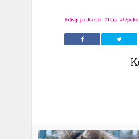
divlji paskanat
fbia
Opeko
K