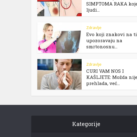
SIMPTOMA RAKA koj
ljudi...
Zdravlje
Evo koji znakovi na ti
upozoravaju na
smrtonosnu...
Zdravlje
CURI VAM NOS I
KAŠLJETE: Možda nij
prehlada, već...
Kategorije