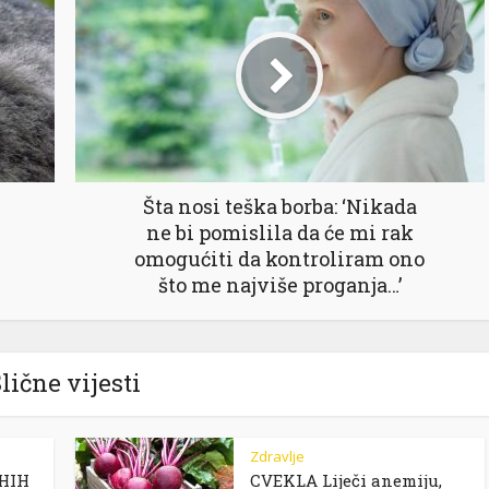
Šta nosi teška borba: ‘Nikada
ne bi pomislila da će mi rak
omogućiti da kontroliram ono
što me najviše proganja…’
lične vijesti
Zdravlje
IHIH
CVEKLA Liječi anemiju,