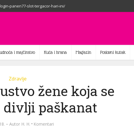
-login-panen77-slot-tergacor-hari-ini/
rudnoća i majčinstvo
Kuća i hrana
Magazin
Poslovni kutak
Zdravlje
ustvo žene koja se
 divlji paškanat
·
18.
Autor
H. H.
Komentari