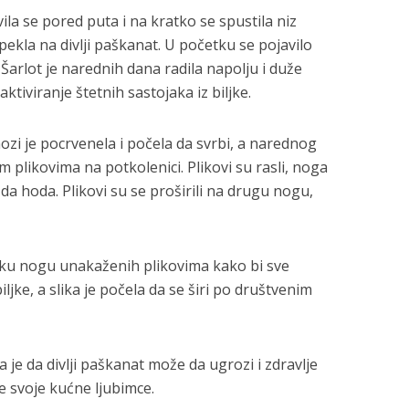
la se pored puta i na kratko se spustila niz
 opekla na divlji paškanat. U početku se pojavilo
 Šarlot je narednih dana radila napolju i duže
ktiviranje štetnih sastojaka iz biljke.
zi je pocrvenela i počela da svrbi, a narednog
m plikovima na potkolenici. Plikovi su rasli, noga
a da hoda. Plikovi su se proširili na drugu nogu,
sliku nogu unakaženih plikovima kako bi sve
ljke, a slika je počela da se širi po društvenim
 je da divlji paškanat može da ugrozi i zdravlje
te svoje kućne ljubimce.