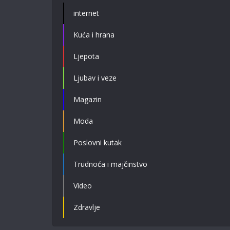
internet
Kuća i hrana
Ljepota
Ljubav i veze
Magazin
Moda
Poslovni kutak
Trudnoća i majčinstvo
Video
Zdravlje