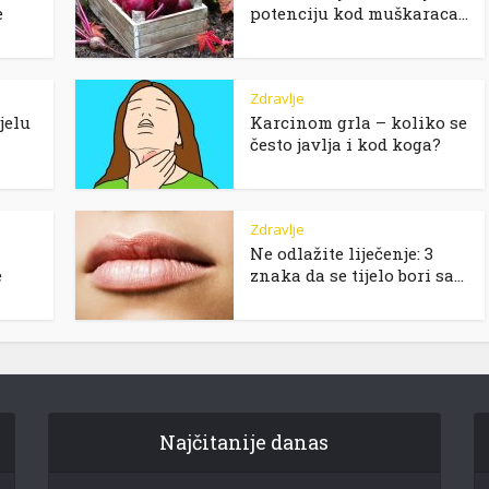
e
potenciju kod muškaraca...
Zdravlje
jelu
Karcinom grla – koliko se
često javlja i kod koga?
Zdravlje
Ne odlažite liječenje: 3
e
znaka da se tijelo bori sa...
Najčitanije danas