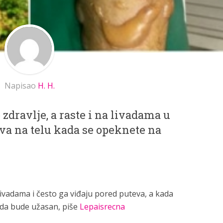
Napisao
H. H.
 zdravlje, a raste i na livadama u
ava na telu kada se opeknete na
 livadama i često ga viđaju pored puteva, a kada
 da bude užasan, piše
Lepaisrecna