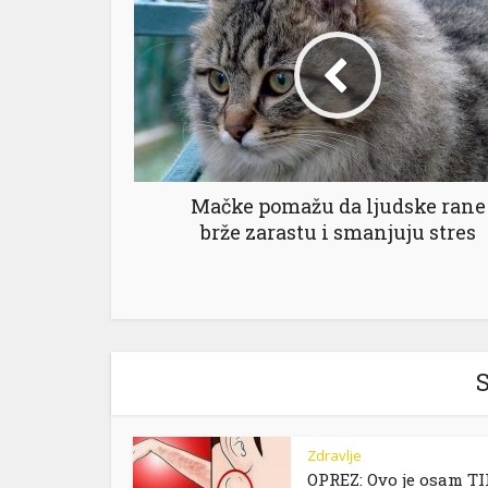
Mačke pomažu da ljudske rane
brže zarastu i smanjuju stres
S
Zdravlje
OPREZ: Ovo je osam T