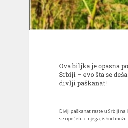
Ova biljka je opasna po
Srbiji – evo šta se deš
divlji paškanat!
Divlji paškanat raste u Srbiji na
se opečete o njega, ishod može