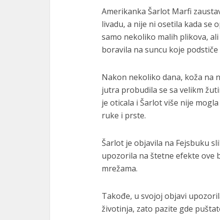
Amerikanka Šarlot Marfi zaustavi
livadu, a nije ni osetila kada se
samo nekoliko malih plikova, ali
boravila na suncu koje podstiče a
Nakon nekoliko dana, koža na no
jutra probudila se sa velikm žuti
je oticala i Šarlot više nije mogl
ruke i prste.
Šarlot je objavila na Fejsbuku 
upozorila na štetne efekte ove bi
mrežama.
Takođe, u svojoj objavi upozorila
životinja, zato pazite gde pušta