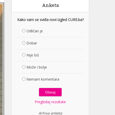
Anketa
Kako vam se sviđa novi izgled CURE.ba?
Odličan je
Dobar
Nije loš
Može i bolje
Nemam komentara
Pregledaj rezultate
Arhiva anketa