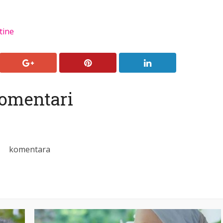
tine
omentari
komentara