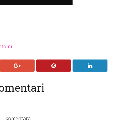
ptomi
omentari
komentara