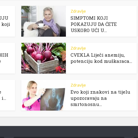
Zdravlje
UJU
SIMPTOMI KOJI
koji
POKAZUJU DA ĆETE
USKORO UĆI U...
Zdravlje
IHIH
CVEKLA Liječi anemiju,
e
potenciju kod muškaraca...
Zdravlje
e
Evo koji znakovi na tijelu
...
upozoravaju na
smrtonosnu...