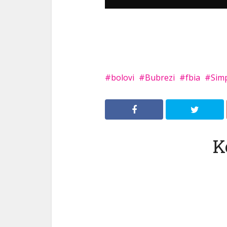
bolovi
Bubrezi
fbia
Sim
K