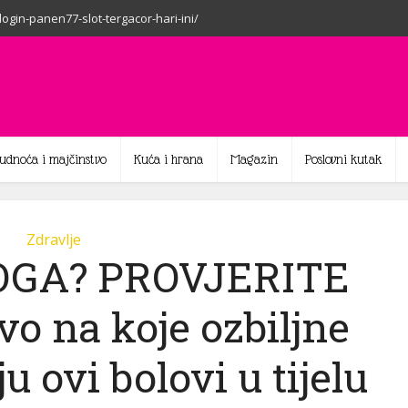
-login-panen77-slot-tergacor-hari-ini/
rudnoća i majčinstvo
Kuća i hrana
Magazin
Poslovni kutak
Zdravlje
OGA? PROVJERITE
o na koje ozbiljne
u ovi bolovi u tijelu