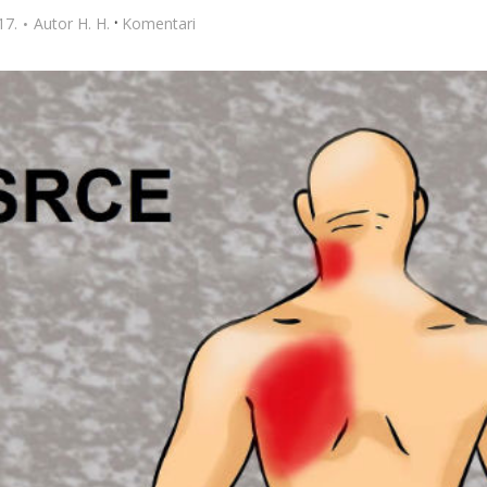
·
17.
Autor
H. H.
Komentari