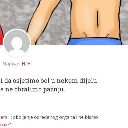
Napisao
H. H.
 da osjetimo bol u nekom dijelu
šte ne obratimo pažnju.
lem ili oboljenje određenog organa i ne bismo
kuzz
“.