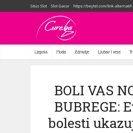
Situs Slot
Slot Gacor
https://beytel.com/link-alternatif
Ljepota
Moda
Zdravlje
Ljubav i veze
T
BOLI VAS N
BUBREGE: Ev
bolesti ukazuj