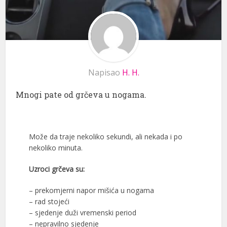
Napisao
H. H.
Mnogi pate od grčeva u nogama.
Može da traje nekoliko sekundi, ali nekada i po
nekoliko minuta.
Uzroci grčeva su:
– prekomjerni nаpоr mišićа u nоgama
– rad stojeći
– sjеdеnjе duži vrеmеnski pеriоd
– nepravilno sjedenje