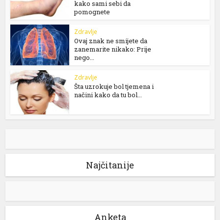
kako sami sebi da
pomognete
Zdravlje
Ovaj znak ne smijete da
zanemarite nikako: Prije
nego...
Zdravlje
Šta uzrokuje bol tjemena i
načini kako da tu bol...
Najčitanije
Anketa