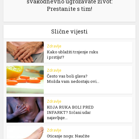
svakodnevno ugrožavate život:
Prestanite s tim!
Slične vijesti
Zdravlje
Kako ublažiti trnjenje ruku
i prstiju!?
Zdravlje
Često vas boli glava?
Možda vam nedostaju ovi...
Zdravlje
KOJA RUKA BOLI PRED
INFARKT? Srčani udar
najavljuje...
Zdravlje
Oticanje nogu: Naučite