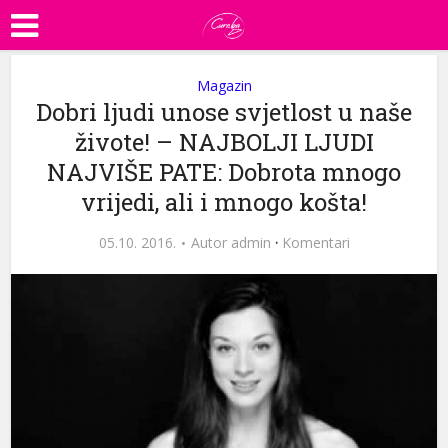
Magazin
Dobri ljudi unose svjetlost u naše
živote! – NAJBOLJI LJUDI
NAJVIŠE PATE: Dobrota mnogo
vrijedi, ali i mnogo košta!
05.10. 2016.
Autor
admin
·
Komentari