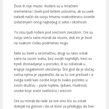
Život ih nije mazio. Rođeni su u mračnim
vremenima i živeli pod teškim uslovima, ali su uvek
nalazili način da svoju tmurnu svakodnevicu osvetle
izvlačenjem onog najboljeg iz sebe i okolnosti.
To nisu ljudi rođeni pod srećnom zvezdom. Oni su
svoju sreću sami morali da stvore, dok im je život
na svakom ćošku podmetao nogu.
Neki su živeli u siromaštvu, drugi su rano ostali
sami na ovom svetu, bez svojih najmilijih, treći su
trpeli zlostavljanje u porodici, ili su odrastali u
krajnje negativnom okruženju. Šta god da je slučaj,
svima njima je zajedničko da su to sve preživeli i iz
svega izašli kao osobe koje bi svako poželeo u
svom društvu – pune topline, ljubavi, mudrosti,
osobe koje zrače svetlošću i srećom
Oni su morali da rade za sve ono što su ostali
dobijali na gotovo i da se bore za privilegiju da žive