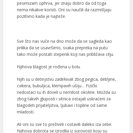
pesimizam ophrva, jer znaju dobro da od toga
nema nikakve koristi. Oni su naučili da razmišljaju
pozitivno kada je najteže.
Sve što nas vuče na dno može da se sagleda kao
prilika da se usavršimo, svaka prepreka na putu
tako može postati stepenik koji nas približava cilju.
Njihova blagost je rođena u bolu
Njih su u detinjstvu zadirkivali zbog pegica, debljine,
cvikera, bubuljica, klempavih ušiju… Fizički
nedostaci su ih doveli u nemilost okoline. Možda su
zbog takvih gluposti i sitnica ostajali uskraćeni za
blagodeti prijateljstva, ljubavi i topline od same
mladosti.
Ali oni su sve to preživeli i ostavili daleko iza sebe.
Njihova dobrota se izrodila iz surovosti koju su