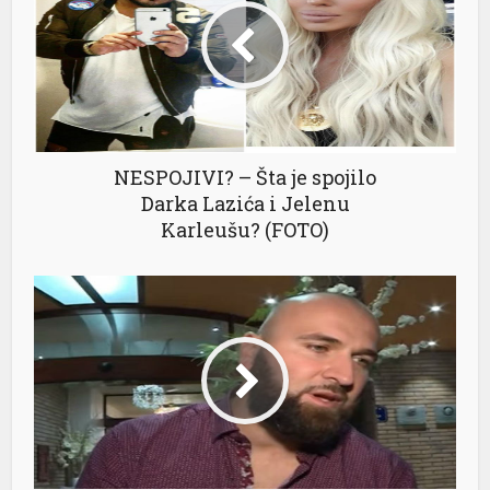
NESPOJIVI? – Šta je spojilo
Darka Lazića i Jelenu
Karleušu? (FOTO)