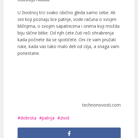
U životnoj trci svako obično gleda samo sebe. Ali
oni koji poznaju lice patnje, vode računa o svojim
bližnjima, o svojim sapatnicima i onima koji možda
biju slične bitke. Od njih ćete čuti reči ohrabrenja
kada počnete da se spotičete. Oni će vam pružati
ruke, kada vas tako malo deli od cilja, a snaga vam
ponestane.
technonovosti.com
dobrota
patnja
zivot