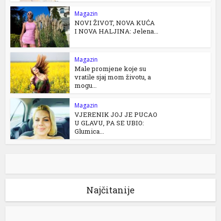
Magazin
NOVI ŽIVOT, NOVA KUĆA
I NOVA HALJINA: Jelena...
Magazin
Male promjene koje su
vratile sjaj mom životu, a
mogu...
Magazin
VJERENIK JOJ JE PUCAO
U GLAVU, PA SE UBIO:
Glumica...
Najčitanije