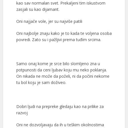
kao sav normalan svet. Prekaljeni tim iskustvom
zasjali su kao dijamant.
Oni najjače vole, jer su najviše patili
Oni najbolje znaju kako je to kada te voljena osoba
povredi. Zato su i pažljivi prema tuđim srcima.
Samo onaj kome je srce bilo slomljeno zna u
potpunosti da ceni ljubav koju mu neko poklanja.
On nikada ne može da poželi, ni da počini nekome
tu bol koju je sam doživeo.
Dobri ljudi na prepreke gledaju kao na prilike za
razvoj
Oni ne dozvoljavaju da ih u teškim okolnostima