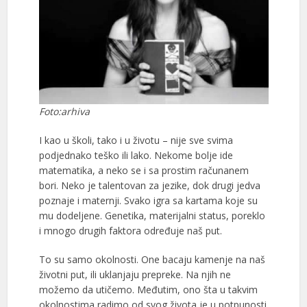
Foto:arhiva
I kao u školi, tako i u životu – nije sve svima
podjednako teško ili lako. Nekome bolje ide
matematika, a neko se i sa prostim računanem
bori. Neko je talentovan za jezike, dok drugi jedva
poznaje i maternji. Svako igra sa kartama koje su
mu dodeljene. Genetika, materijalni status, poreklo
i mnogo drugih faktora određuje naš put.
To su samo okolnosti. One bacaju kamenje na naš
životni put, ili uklanjaju prepreke. Na njih ne
možemo da utičemo. Međutim, ono šta u takvim
okolnostima radimo od svog života je u potpunosti