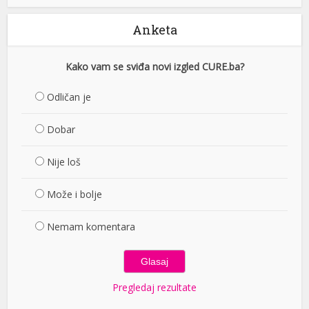
Anketa
Kako vam se sviđa novi izgled CURE.ba?
Odličan je
Dobar
Nije loš
Može i bolje
Nemam komentara
Pregledaj rezultate