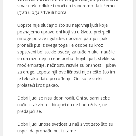
stvar naše odluke i moći da izaberemo da li ćemo
igrati ulogu žrtve ili borca.
Uopšte nije slučajno što su najdivniji ljudi koje
poznajemo upravo oni koji su u životu pretrpeli
mnoge poraze i gubitke, upoznali patnju i ipak
pronašli put iz svega toga.Te osobe su kroz
sopstveni bol stekle osećaj za tuđe muke, naučile
su da razumeju i cene borbu drugih ljudi, stekle su
moć empatije, nežnosti, razvile su brižnost i ljubav
za druge. Lepota njihove ličnosti nije nešto što im
je tek tako dato po rođenju. Oni su je stekli
prolazeći kroz pakao.
Dobri ljudi se nisu dobri rodili. Oni su sami sebe
načinili takvima – birajući da ne budu žrtve, ne
predajući se.
Dobri ljudi unose svetlost u naš život zato što su
uspeli da pronađu put iz tame