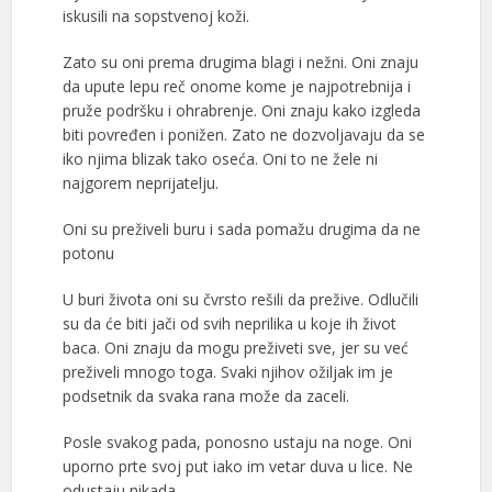
iskusili na sopstvenoj koži.
Zato su oni prema drugima blagi i nežni. Oni znaju
da upute lepu reč onome kome je najpotrebnija i
pruže podršku i ohrabrenje. Oni znaju kako izgleda
biti povređen i ponižen. Zato ne dozvoljavaju da se
iko njima blizak tako oseća. Oni to ne žele ni
najgorem neprijatelju.
Oni su preživeli buru i sada pomažu drugima da ne
potonu
U buri života oni su čvrsto rešili da prežive. Odlučili
su da će biti jači od svih neprilika u koje ih život
baca. Oni znaju da mogu preživeti sve, jer su već
preživeli mnogo toga. Svaki njihov ožiljak im je
podsetnik da svaka rana može da zaceli.
Posle svakog pada, ponosno ustaju na noge. Oni
uporno prte svoj put iako im vetar duva u lice. Ne
odustaju nikada.