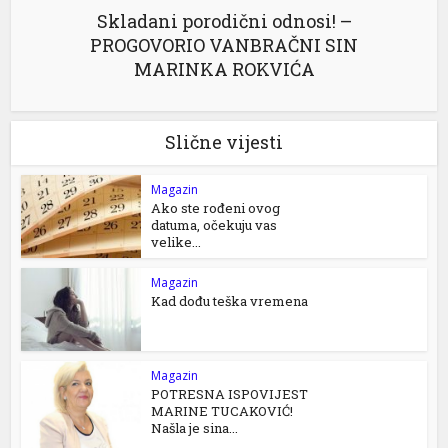
Skladani porodični odnosi! –
PROGOVORIO VANBRAČNI SIN
MARINKA ROKVIĆA
Slične vijesti
Magazin
Ako ste rođeni ovog
datuma, očekuju vas
velike...
Magazin
Kad dođu teška vremena
Magazin
POTRESNA ISPOVIJEST
MARINE TUCAKOVIĆ!
Našla je sina...