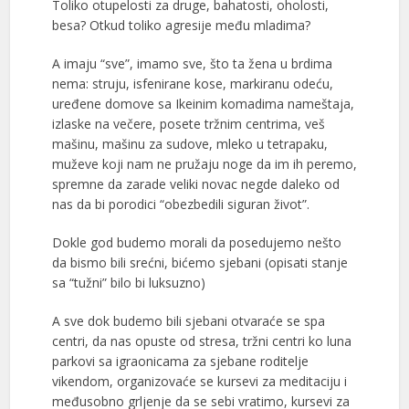
Toliko otupelosti za druge, bahatosti, oholosti,
besa? Otkud toliko agresije među mladima?
A imaju “sve”, imamo sve, što ta žena u brdima
nema: struju, isfenirane kose, markiranu odeću,
uređene domove sa Ikeinim komadima nameštaja,
izlaske na večere, posete tržnim centrima, veš
mašinu, mašinu za sudove, mleko u tetrapaku,
muževe koji nam ne pružaju noge da im ih peremo,
spremne da zarade veliki novac negde daleko od
nas da bi porodici “obezbedili siguran život”.
Dokle god budemo morali da posedujemo nešto
da bismo bili srećni, bićemo sjebani (opisati stanje
sa “tužni” bilo bi luksuzno)
A sve dok budemo bili sjebani otvaraće se spa
centri, da nas opuste od stresa, tržni centri ko luna
parkovi sa igraonicama za sjebane roditelje
vikendom, organizovaće se kursevi za meditaciju i
međusobno grljenje da se sebi vratimo, kursevi za