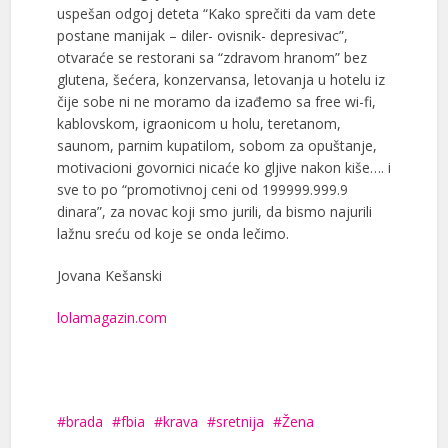
uspešan odgoj deteta “Kako sprečiti da vam dete
postane manijak – diler- ovisnik- depresivac”,
otvaraće se restorani sa “zdravom hranom” bez
glutena, šećera, konzervansa, letovanja u hotelu iz
čije sobe ni ne moramo da izađemo sa free wi-fi,
kablovskom, igraonicom u holu, teretanom,
saunom, parnim kupatilom, sobom za opuštanje,
motivacioni govornici nicaće ko gljive nakon kiše…. i
sve to po “promotivnoj ceni od 199999.999.9
dinara”, za novac koji smo jurili, da bismo najurili
lažnu sreću od koje se onda lečimo.
Jovana Kešanski
lolamagazin.com
brada
fbia
krava
sretnija
Žena