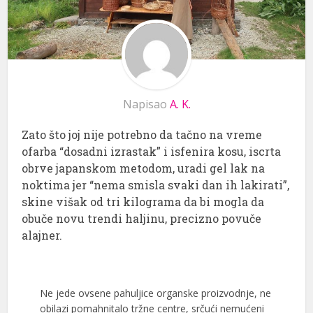
Napisao
A. K.
Zato što joj nije potrebno da tačno na vreme
ofarba “dosadni izrastak” i isfenira kosu, iscrta
obrve japanskom metodom, uradi gel lak na
noktima jer “nema smisla svaki dan ih lakirati”,
skine višak od tri kilograma da bi mogla da
obuče novu trendi haljinu, precizno povuče
alajner.
Ne jede ovsene pahuljice organske proizvodnje, ne
obilazi pomahnitalo tržne centre, srčući nemućeni