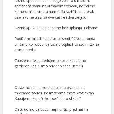
Nismo sposobni da se dugo volimo u malom,
sprčenom stanu na klimavom trosedu, ne želimo
kompromise, smeta nam tuđa različitost, u brak
više niko ne ulazi sa dve kašike i dva tanjira.
Nismo sposobni da pričamo bez tipkanja u ekrane.
Podižemo kredite da bismo “sredili” život, a onda
crnčimo ko robovi da bismo otplatili to što ni izbliza
nismo sredili.
Zatežemo tela, sređujemo kose, kupujemo
garderobu da bismo prividno sebe usrećili.
Odlazimo na odmore da bismo pratioce na
mrežama zadivili. Posmatramo more kroz ekran.
Kupujemo kupaće koji se “dobro slikaju”.
Decu učimo da budu majmunčići pred našim