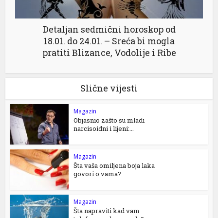
Detaljan sedmični horoskop od
18.01. do 24.01. – Sreća bi mogla
pratiti Blizance, Vodolije i Ribe
Slične vijesti
Magazin
Objasnio zašto su mladi
narcisoidni i lijeni:...
Magazin
Šta vaša omiljena boja laka
govori o vama?
Magazin
Šta napraviti kad vam