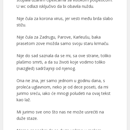
U wc odlazi isključivo da bi obavila nuždu.
Nije čula za korona virus, jer vesti među brda slabo
stižu.
Nije čula za Zadrugu, Parove, Karleušu, baka
prasetom zove možda samo svoju staru krmaču.
Nije do sad saznala da se mi, sa ove strane, toliko
plašimo smrti, a da su životi koje vodimo toliko
(naizgled) sadržajniji od njenog.
Ona ne zna, jer samo jednom u godinu dana, s
proleća uglavnom, neko je od dece poseti, da mi
jurimo sreću, iako će mnogi poludeti na ovaj tekst
kao laž.
Mi jurimo sve ono što nas ne može usrećiti na
duže staze.