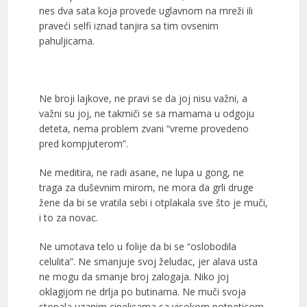
nes dva sata koja provede uglavnom na mreži ili
praveći selfi iznad tanjira sa tim ovsenim
pahuljicama.
Ne broji lajkove, ne pravi se da joj nisu važni, a
važni su joj, ne takmiči se sa mamama u odgoju
deteta, nema problem zvani “vreme provedeno
pred kompjuterom”.
Ne meditira, ne radi asane, ne lupa u gong, ne
traga za duševnim mirom, ne mora da grli druge
žene da bi se vratila sebi i otplakala sve što je muči,
i to za novac.
Ne umotava telo u folije da bi se “oslobodila
celulita”. Ne smanjuje svoj želudac, jer alava usta
ne mogu da smanje broj zalogaja. Niko joj
oklagijom ne drlja po butinama. Ne muči svoja
stopala uzanim cipelicama sa visokom potpeticom.