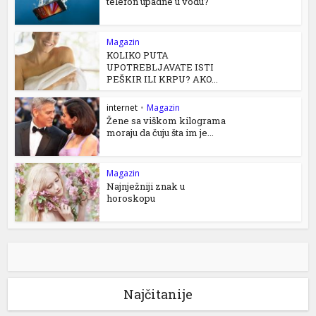
telefon upadne u vodu?
Magazin
KOLIKO PUTA
UPOTREBLJAVATE ISTI
PEŠKIR ILI KRPU? AKO...
internet
•
Magazin
Žene sa viškom kilograma
moraju da čuju šta im je...
Magazin
Najnježniji znak u
horoskopu
Najčitanije