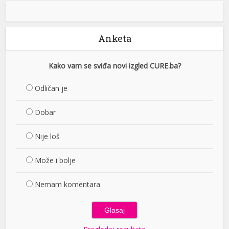
Anketa
Kako vam se sviđa novi izgled CURE.ba?
Odličan je
Dobar
Nije loš
Može i bolje
Nemam komentara