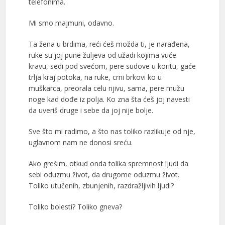
telefonima.
Mi smo majmuni, odavno.
Ta žena u brdima, reći ćeš možda ti, je narađena,
ruke su joj pune žuljeva od užadi kojima vuče
kravu, sedi pod svećom, pere sudove u koritu, gaće
trlja kraj potoka, na ruke, crni brkovi ko u
muškarca, preorala celu njivu, sama, pere mužu
noge kad dođe iz polja. Ko zna šta ćeš joj navesti
da uveriš druge i sebe da joj nije bolje.
Sve što mi radimo, a što nas toliko razlikuje od nje,
uglavnom nam ne donosi sreću.
Ako grešim, otkud onda tolika spremnost ljudi da
sebi oduzmu život, da drugome oduzmu život.
Toliko utučenih, zbunjenih, razdražljivih ljudi?
Toliko bolesti? Toliko gneva?