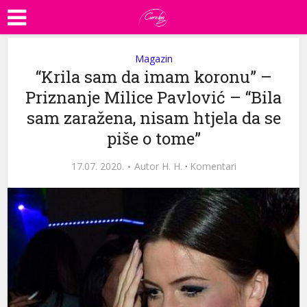
Magazin
“Krila sam da imam koronu” –
Priznanje Milice Pavlović – “Bila
sam zaražena, nisam htjela da se
piše o tome”
17.07. 2020.
Autor
H. H.
·
Komentari