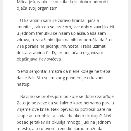
Milica je karantin iskoristila da se dobro odmori i
ojača svoj organizam.
– U karantinu sam se zdravo hranila i jačala
imunitet, tako da se, srećom, sve dobro završilo. Ni
u jednom trenutku se nisam uplašila. Sada sam
zdrava, a zaraženim ljudima bih preporučila da što
više porade na jačanju imuniteta. Treba uzimati
dosta vitamina C i D, jer oni jačaju organizam –
objašnjava Pavlovićeva.
“Se*si senjorita” smatra da njene kolege ne treba
da se žale što su im zbog pandemije otkazani
nastupi.
– Bavimo se profesijom od koje se dobro zarađuje.
Zato je bezveze da se žalimo kako nemamo para u
vrijeme ove krize. Neki pjevači su potrošili pare na
skupe automobile, a sada idu okolo i kukaju?! Naš
posao je takav da okuplja mnogo ljudi na jednom
mjestu, a to u ovom trenutku samo može da