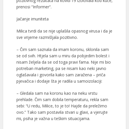
pozitivnog rezultata na kovid-19 izolovala kod kuće,
prenosi “Informer“.
Jačanje imuniteta
Milica tvrdi da se nije uplašila opasnog virusa i da je
sve vrijeme razmišljala pozitivno.
– Čim sam saznala da imam koronu, sklonila sam
se od svih. Htjela sam u miru da pobjedim bolest i
nisam željela da se od toga pravi fama. Nije mi bio
potreban marketing, pa se nisam kao neki javno
oglašavala i govorila kako sam zaražena – priča
pjevačica i dodaje šta je radila u samoizolaciji:
– Gledala sam na koronu kao na neku vrstu
prehlade. Čim sam dobila temperaturu, rekla sam
sebi: “U redu, Milice, to je to! Hajde da preležimo
ovo.” Tako sam postavila stvari u glavi, a vjerujte
mi, psiha je važna u teškim situacijama.