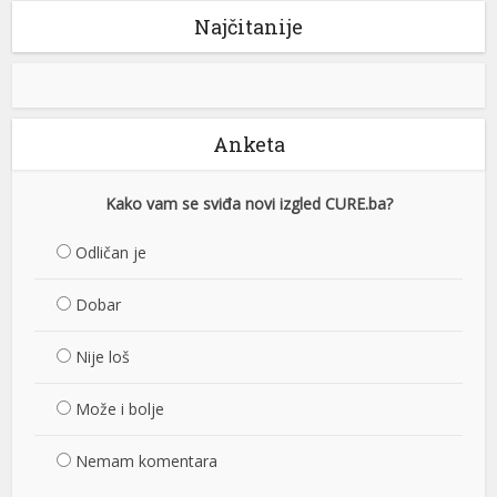
Najčitanije
Anketa
Kako vam se sviđa novi izgled CURE.ba?
Odličan je
Dobar
Nije loš
Može i bolje
Nemam komentara