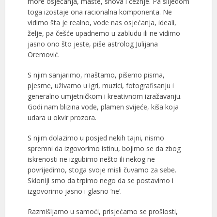
more osjećanja, mašte, snova i čežnje. Pa slijedom
toga izostaje ona racionalna komponenta. Ne
vidimo šta je realno, vode nas osjećanja, ideali,
želje, pa češće upadnemo u zabludu ili ne vidimo
jasno ono što jeste, piše astrolog Julijana
Oremović.
S njim sanjarimo, maštamo, pišemo pisma,
pjesme, uživamo u igri, muzici, fotografisanju i
generalno umjetničkom i kreativnom izražavanju.
Godi nam blizina vode, plamen svijeće, kiša koja
udara u okvir prozora.
S njim dolazimo u posjed nekih tajni, nismo
spremni da izgovorimo istinu, bojimo se da zbog
iskrenosti ne izgubimo nešto ili nekog ne
povrijedimo, stoga svoje misli čuvamo za sebe.
Skloniji smo da trpimo nego da se postavimo i
izgovorimo jasno i glasno ‘ne’.
Razmišljamo u samoći, prisjećamo se prošlosti,