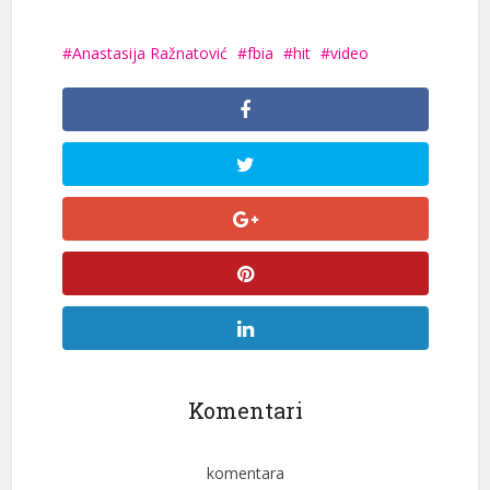
Anastasija Ražnatović
fbia
hit
video
Komentari
komentara