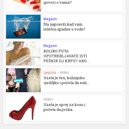
govori o vama?
Magazin
Šta napraviti kad vam
telefon upadne u vodu?
Magazin
KOLIKO PUTA
UPOTREBLJAVATE ISTI
PEŠKIR ILI KRPU? AKO...
Ljepota
•
Video
Uzela je fen, kuhinjsku
cjediljku i počela da suši...
Video
Uzela je sprej za kosu i
počela da prska...