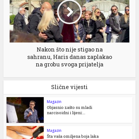
Nakon što nije stigao na
sahranu, Haris danas zaplakao
na grobu svoga prijatelja
Slične vijesti
Magazin
Objasnio zašto su mladi
narcisoidni i lijeni:...
Magazin
Šta vaša omiljena boja laka