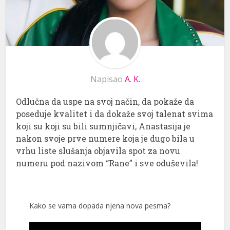
Napisao
A. K.
Odlučna da uspe na svoj način, da pokaže da
poseduje kvalitet i da dokaže svoj talenat svima
koji su koji su bili sumnjičavi, Anastasija je
nakon svoje prve numere koja je dugo bila u
vrhu liste slušanja objavila spot za novu
numeru pod nazivom “Rane” i sve oduševila!
Kako se vama dopada njena nova pesma?