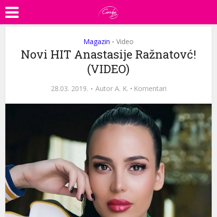
Magazin
Video
•
Novi HIT Anastasije Ražnatovć!
(VIDEO)
28.03. 2019.
Autor
A. K.
·
Komentari