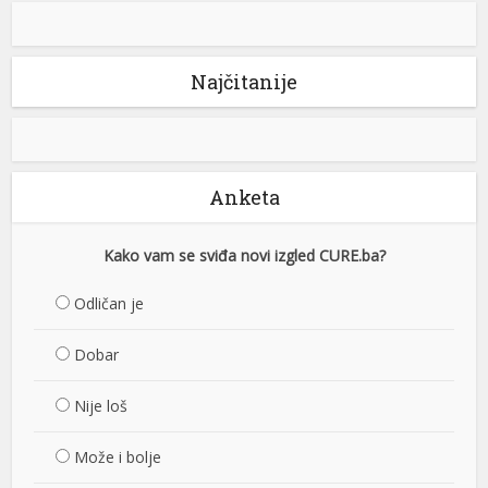
Najčitanije
Anketa
Kako vam se sviđa novi izgled CURE.ba?
Odličan je
Dobar
Nije loš
Može i bolje