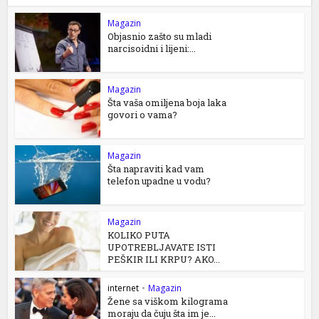
Magazin
Objasnio zašto su mladi
narcisoidni i lijeni:...
Magazin
Šta vaša omiljena boja laka
govori o vama?
Magazin
Šta napraviti kad vam
telefon upadne u vodu?
Magazin
KOLIKO PUTA
UPOTREBLJAVATE ISTI
PEŠKIR ILI KRPU? AKO...
internet
•
Magazin
Žene sa viškom kilograma
moraju da čuju šta im je...