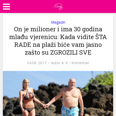
Magazin
On je milioner i ima 30 godina
mlađu vjerenicu: Kada vidite ŠTA
RADE na plaži biće vam jasno
zašto su ZGROZILI SVE
04.08. 2017.
Autor
A. K.
·
Komentari