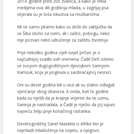
2014. godine pred 200 zvanica, a kako je rekla
medijima ova 48-godišnja mlada, u zagrljaj psa
otjerala su je loša iskustva sa muškarcima.
Mi se samo pitamo kako su došli do zaključka da
se Šiba složio sa ovim, ali i zašto, pobogu, neko
nije pozvao neko udruženje za zaštitu životinja.
Prije nekoliko godina cijeli svijet pričao je o
najčudnijoj svadbi svih vremena. Čadil Defi oženio
se svojom dugogodišnjom djevojkom Sarinjom
Kamsuk, koja je poginula u saobraćajnoj nesreći.
Oni su deset godina bili u vezi ali su stalno odlagali
vjenčanje zbog obaveza. A onda, baš te godine
kada su riješili da je krajnje vrijeme da se uzmu,
Saninja je nastradala, a Čadil je riješio da joj ispuni
najveću želju prije konačnog rastanka.
Devetogodišnji Sanel Masilela iz Afrike bio je
najmlađi mladoženja na svijetu, a njegovo