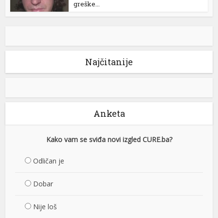
greške...
Najčitanije
Anketa
Kako vam se sviđa novi izgled CURE.ba?
Odličan je
Dobar
Nije loš