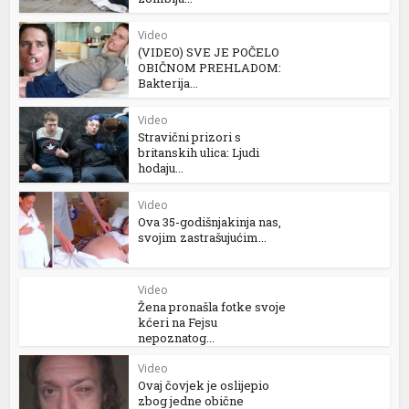
Video
(VIDEO) SVE JE POČELO
OBIČNOM PREHLADOM:
Bakterija...
Video
Stravični prizori s
britanskih ulica: Ljudi
hodaju...
Video
Ova 35-godišnjakinja nas,
svojim zastrašujućim...
Video
Žena pronašla fotke svoje
kćeri na Fejsu
nepoznatog...
Video
Ovaj čovjek je oslijepio
zbog jedne obične