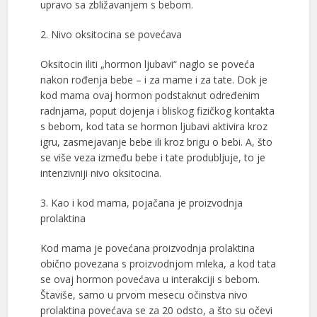
upravo sa zbližavanjem s bebom.
2. Nivo oksitocina se povećava
Oksitocin iliti „hormon ljubavi“ naglo se poveća
nakon rođenja bebe – i za mame i za tate. Dok je
kod mama ovaj hormon podstaknut određenim
radnjama, poput dojenja i bliskog fizičkog kontakta
s bebom, kod tata se hormon ljubavi aktivira kroz
igru, zasmejavanje bebe ili kroz brigu o bebi. A, što
se više veza između bebe i tate produbljuje, to je
intenzivniji nivo oksitocina.
3. Kao i kod mama, pojačana je proizvodnja
prolaktina
Kod mama je povećana proizvodnja prolaktina
obično povezana s proizvodnjom mleka, a kod tata
se ovaj hormon povećava u interakciji s bebom.
Štaviše, samo u prvom mesecu očinstva nivo
prolaktina povećava se za 20 odsto, a što su očevi