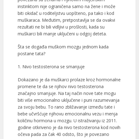
instinktom nije ograničena samo na žene i može
biti okidač u roditeljstvu uopšteno, pa tako i kod
muškaraca. Međutim, pretpostavlja se da ovakvi
rezultati ne bi bili vidljivi u prošlosti, kada su
muškarci bili manje uključeni u odgoj deteta.
Šta se događa muškom mozgu jednom kada
postane tata?
1. Nivo testosterona se smanjuje
Dokazano je da muškarci prolaze kroz hormonalne
promene te da se njihov nivo testosterona
značajno smanjuje. Na taj način nove tate mogu
biti više emocionalno uključene i puni razumevanja
za svoju bebu. To rano zbližavanje između tate i
bebe učvršćuje njihovu emocionalnu vezu i menja
količinu hormona u mozgu. U istraživanju iz 2011.
godine otkriveno je da nivo testosterona kod novih
očeva pada za čak 40 odsto, što je povezano