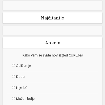
Najčitanije
Anketa
Kako vam se sviđa novi izgled CURE.ba?
Odličan je
Dobar
Nije loš
Može i bolje