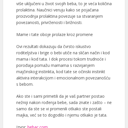
više uključeni u život svojih beba, to je veća količina
prolaktina. Naučnici veruju kako se pojačana
proizvodnja prolaktina povezuje sa stvaranjem
povezanosti, privrženosti i brižnosti.
Mame i tate oboje prolaze kroz promene
Ovi rezultati dokazuju da čvrsto iskustvo
roditeljstva i brige o bebi utiče na sličan način i kod
mama i kod tata. I dok procesi tokom trudnoće i
porođaja pomažu mamama s razvijanjem
majčinskog instinkta, kod tate se očinski instinkt
aktivira interakcijom i emocionalnom povezanošću
s bebom.
Ako ste i sami primetili da je vaš partner postao
nežniji nakon rođenja bebe, sada znate i zašto – ne
samo da ste se vi promenili otkako ste postali
majka, već se to dogodilo i njemu otkako je tata.
Izvor:
bebac.com