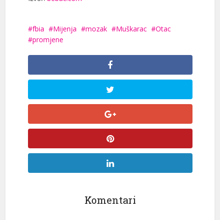
fbia
Mijenja
mozak
Muškarac
Otac
promjene
Komentari