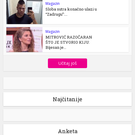
Magazin
Sloba sutra konačno ulazi u
“Zadrugu”:...
Magazin
MITROVIĆ RAZOČARAN
ŠTO JE STVORIO KIJU:
Bijesan je...
Učitaj još
Najčitanije
Anketa