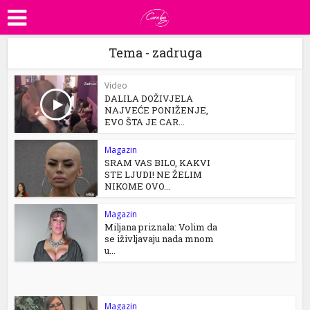
Tema - zadruga
Video
DALILA DOŽIVJELA
NAJVEĆE PONIŽENJE,
EVO ŠTA JE CAR...
Magazin
SRAM VAS BILO, KAKVI
STE LJUDI! NE ŽELIM
NIKOME OVO...
Magazin
Miljana priznala: Volim da
se iživljavaju nada mnom
u...
Magazin