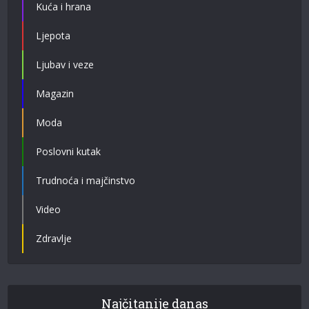
Kuća i hrana
Ljepota
Ljubav i veze
Magazin
Moda
Poslovni kutak
Trudnoća i majčinstvo
Video
Zdravlje
Najčitanije danas