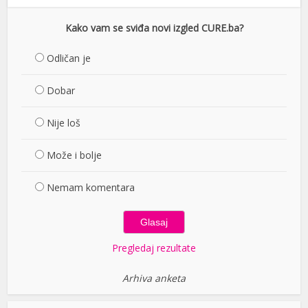
Kako vam se sviđa novi izgled CURE.ba?
Odličan je
Dobar
Nije loš
Može i bolje
Nemam komentara
Pregledaj rezultate
Arhiva anketa