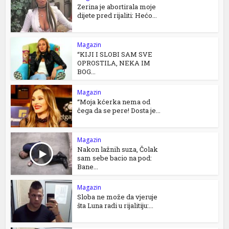
Zerina je abortirala moje
dijete pred rijaliti: Hećo...
Magazin
“KIJI I SLOBI SAM SVE
OPROSTILA, NEKA IM
BOG...
Magazin
“Moja kćerka nema od
čega da se pere! Dosta je...
Magazin
Nakon lažnih suza, Čolak
sam sebe bacio na pod:
Bane...
Magazin
Sloba ne može da vjeruje
šta Luna radi u rijalitiju:...