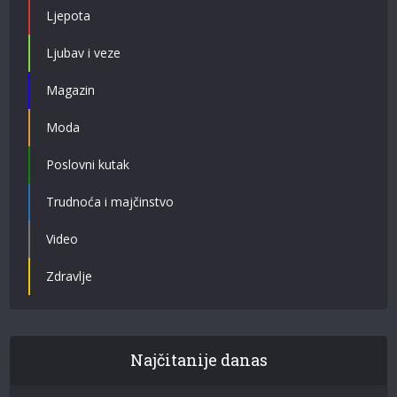
Ljepota
Ljubav i veze
Magazin
Moda
Poslovni kutak
Trudnoća i majčinstvo
Video
Zdravlje
Najčitanije danas