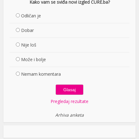
Kako vam se sviđa novi izgled CURE.ba?
Odličan je
Dobar
Nije loš
Može i bolje
Nemam komentara
Pregledaj rezultate
Arhiva anketa