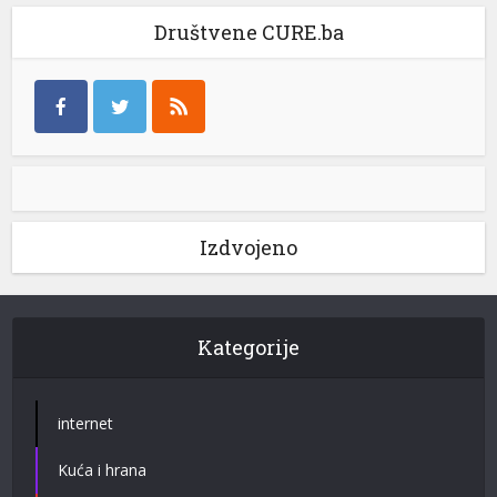
Društvene CURE.ba
Izdvojeno
Kategorije
internet
Kuća i hrana