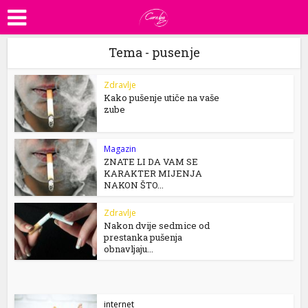
Tema - pusenje
Zdravlje
Kako pušenje utiče na vaše
zube
Magazin
ZNATE LI DA VAM SE
KARAKTER MIJENJA
NAKON ŠTO...
Zdravlje
Nakon dvije sedmice od
prestanka pušenja
obnavljaju...
internet