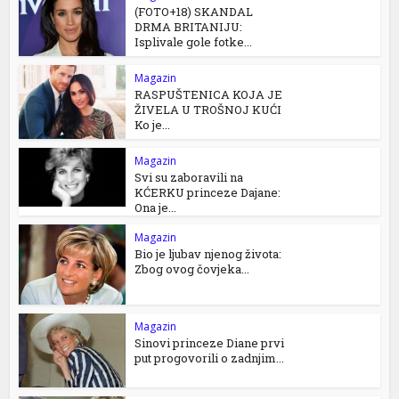
(FOTO+18) SKANDAL
DRMA BRITANIJU:
Isplivale gole fotke...
Magazin
RASPUŠTENICA KOJA JE
ŽIVELA U TROŠNOJ KUĆI
Ko je...
Magazin
Svi su zaboravili na
KĆERKU princeze Dajane:
Ona je...
Magazin
Bio je ljubav njenog života:
Zbog ovog čovjeka...
Magazin
Sinovi princeze Diane prvi
put progovorili o zadnjim...