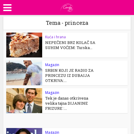
Tema - princeza
Kuća i hrana
NEPEČENI BRZ KOLAČ SA
SUHIM VOĆEM: Turska...
Magazin
SRBIN KOJI JE RADIO ZA
PRINCEZU IZ DUBAIJA
OTKRIVA:...
Magazin
Tek je danas otkrivena
velika tajna DIJANINE
FRIZURE :...
Magazin