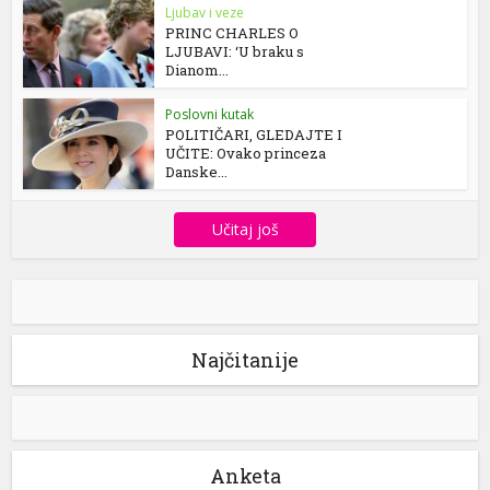
Ljubav i veze
PRINC CHARLES O
LJUBAVI: ‘U braku s
Dianom...
Poslovni kutak
POLITIČARI, GLEDAJTE I
UČITE: Ovako princeza
Danske...
Učitaj još
Najčitanije
Anketa