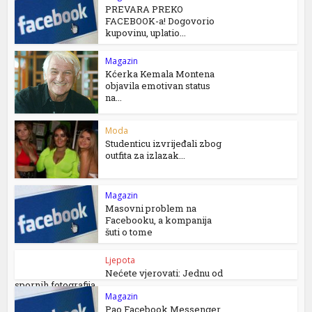
PREVARA PREKO
FACEBOOK-a! Dogovorio
kupovinu, uplatio...
Magazin
Kćerka Kemala Montena
objavila emotivan status
na...
Moda
Studenticu izvrijeđali zbog
outfita za izlazak...
Magazin
Masovni problem na
Facebooku, a kompanija
šuti o tome
Ljepota
Nećete vjerovati: Jednu od
spornih fotografija...
Magazin
Pao Facebook Messenger,