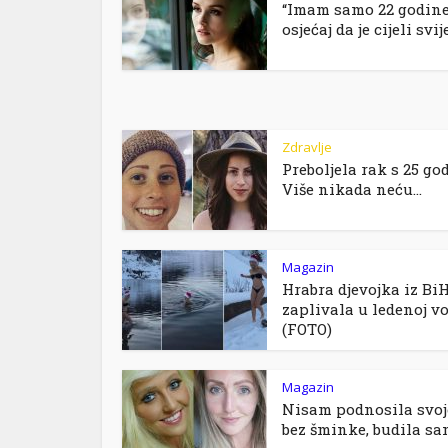
“Imam samo 22 godine
osjećaj da je cijeli svijet
Zdravlje
Preboljela rak s 25 go
Više nikada neću...
Magazin
Hrabra djevojka iz Bi
zaplivala u ledenoj v
(FOTO)
Magazin
Nisam podnosila svoje
bez šminke, budila sam