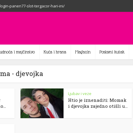
-login-panen77-slot-tergacor-hari-ini/
rudnoća i majčinstvo
Kuća i hrana
Magazin
Poslovni kutak
ma - djevojka
Ljubav i veze
g
Htio je iznenaditi: Momak
...
i djevojka zajedno otišli u...