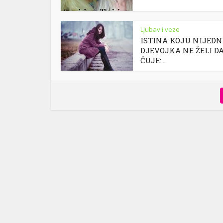
Ljubav i veze
ISTINA KOJU NIJED
DJEVOJKA NE ŽELI D
ČUJE:...