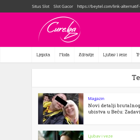
Situs Slot
Slot Gacor
https://beytel.com/link-alternatif
Ljepota
Moda
Zdravlje
Ljubav i veze
T
Te
Magazin
Novi detalji brutalno
ubistva u Beču: Zadavio
Ljubav i veze