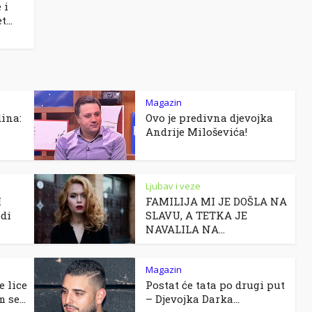
 i
...
Magazin
dina:
Ovo je predivna djevojka
Andrije Miloševića!
Ljubav i veze
H
FAMILIJA MI JE DOŠLA NA
odi
SLAVU, A TETKA JE
NAVALILA NA...
Magazin
 lice
Postat će tata po drugi put
 se...
– Djevojka Darka...