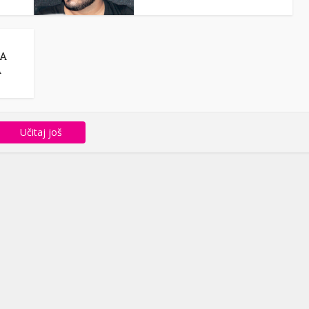
NA
A
Učitaj još