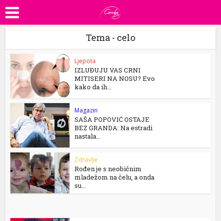
Tema - celo
Ljepota
IZLUĐUJU VAS CRNI
MITISERI NA NOSU? Evo
kako da ih...
Magazin
SAŠA POPOVIĆ OSTAJE
BEZ GRANDA: Na estradi
nastala...
Zdravlje
Rođen je s neobičnim
mladežom na čelu, a onda
su...