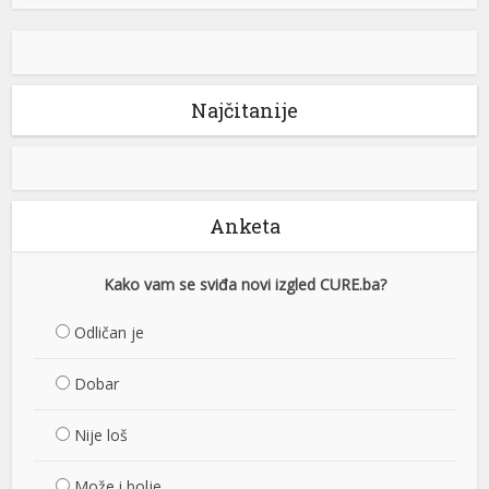
Najčitanije
Anketa
Kako vam se sviđa novi izgled CURE.ba?
Odličan je
Dobar
Nije loš
Može i bolje