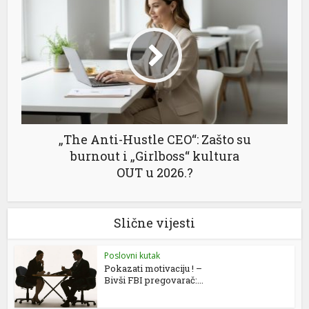
„The Anti-Hustle CEO“: Zašto su
burnout i „Girlboss“ kultura
OUT u 2026.?
Slične vijesti
Poslovni kutak
Pokazati motivaciju ! –
Bivši FBI pregovarač:...