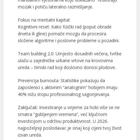
mozak i potiču lateralno razmišljanje.
Fokus na mentalni kapital:
Kognitivni reset: Kako fizički rad (poput obrade
drveta ili gline) pomaže mozgu da procesira
složene algoritme i poslovne probleme u pozadini.
Team building 2.0: Umjesto dosadnih večera, tvrtke
ulažu u zajedničke urbane vrtove na krovovima
ureda – timski rad koji doslovno donosi plodove.
Prevencija burnouta: Statistike pokazuju da
zaposlenici s aktivnim “analognim” hobijem imaju
40% nižu stopu profesionalnog sagorijevanja.
Zaključak: Investiranje u vrijeme za hobi više se ne
smatra “gubljenjem vremena”, već ključnom
investicijom u održivu produktivnost. U 2026.
najpoželjniji poslodavac je onaj koji cijeni tvoj život
izvan ureda.