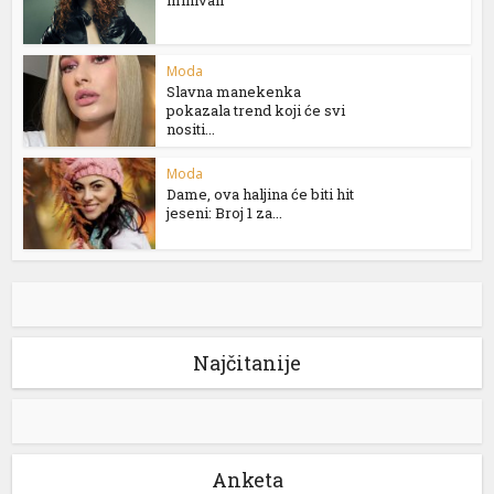
minivali
Moda
Slavna manekenka
pokazala trend koji će svi
nositi...
Moda
Dame, ova haljina će biti hit
jeseni: Broj 1 za...
Najčitanije
Anketa