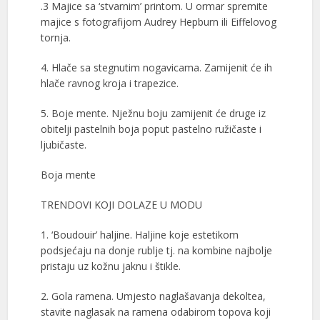
.3 Majice sa ‘stvarnim’ printom. U ormar spremite
majice s fotografijom Audrey Hepburn ili Eiffelovog
tornja.
4. Hlače sa stegnutim nogavicama. Zamijenit će ih
hlače ravnog kroja i trapezice.
5. Boje mente. Nježnu boju zamijenit će druge iz
obitelji pastelnih boja poput pastelno ružičaste i
ljubičaste.
Boja mente
TRENDOVI KOJI DOLAZE U MODU
1. ‘Boudouir’ haljine. Haljine koje estetikom
podsjećaju na donje rublje tj. na kombine najbolje
pristaju uz kožnu jaknu i štikle.
2. Gola ramena. Umjesto naglašavanja dekoltea,
stavite naglasak na ramena odabirom topova koji