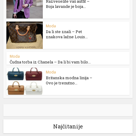
Razveselite vaš autfit –
Boja lavande je boja...
Moda
Da li ste znali – Pet
znakova lažne Louis...
Moda
Čudna torba iz Chanela – Da li bi vam bilo...
Moda
Britanska modna linija –
Ovo je trenutno...
Najčitanije