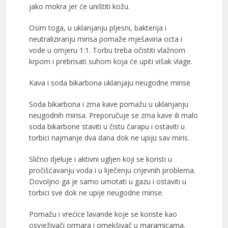
jako mokra jer će uništiti kožu.
Osim toga, u uklanjanju pljesni, bakterija i
neutraliziranju mirisa pomaže mješavina octa i
vode u omjeru 1:1. Torbu treba očistiti vlažnom
krpom i prebrisati suhom koja će upiti višak vlage.
Kava i soda bikarbona uklanjaju neugodne mirise
Soda bikarbona i zrna kave pomažu u uklanjanju
neugodnih mirisa. Preporučuje se zrna kave ili malo
soda bikarbone staviti u čistu čarapu i ostaviti u
torbici najmanje dva dana dok ne upiju sav miris.
Slično djeluje i aktivni ugljen koji se koristi u
pročišćavanju voda i u liječenju crijevnih problema.
Dovoljno ga je samo umotati u gazu i ostaviti u
torbici sve dok ne upije neugodne mirise.
Pomažu i vrećice lavande koje se koriste kao
osvježivači ormara i omekšivač u maramicama.