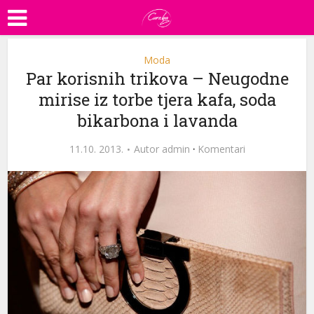
Moda
Par korisnih trikova – Neugodne
mirise iz torbe tjera kafa, soda
bikarbona i lavanda
11.10. 2013.
Autor
admin
·
Komentari