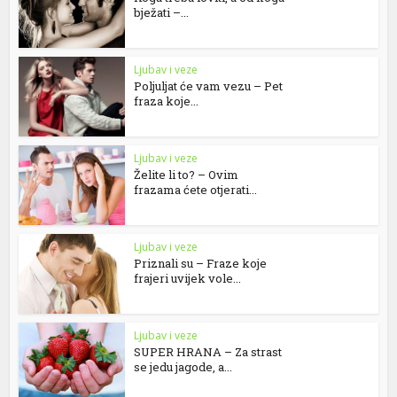
bježati –...
Ljubav i veze
Poljuljat će vam vezu – Pet
fraza koje...
Ljubav i veze
Želite li to? – Ovim
frazama ćete otjerati...
Ljubav i veze
Priznali su – Fraze koje
frajeri uvijek vole...
Ljubav i veze
SUPER HRANA – Za strast
se jedu jagode, a...