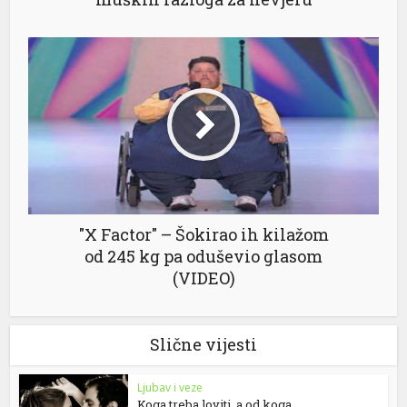
"X Factor" – Šokirao ih kilažom
od 245 kg pa oduševio glasom
(VIDEO)
Slične vijesti
Ljubav i veze
Koga treba loviti, a od koga