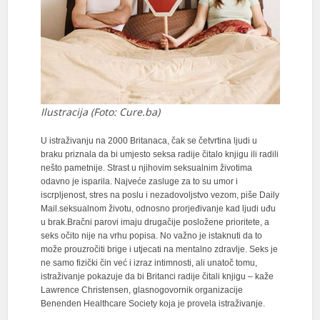
Ilustracija (Foto: Cure.ba)
U istraživanju na 2000 Britanaca, čak se četvrtina ljudi u
braku priznala da bi umjesto seksa radije čitalo knjigu ili radili
nešto pametnije. Strast u njihovim seksualnim životima
odavno je isparila. Najveće zasluge za to su umor i
iscrpljenost, stres na poslu i nezadovoljstvo vezom, piše Daily
Mail.seksualnom životu, odnosno prorjeđivanje kad ljudi uđu
u brak.Bračni parovi imaju drugačije posložene prioritete, a
seks očito nije na vrhu popisa. No važno je istaknuti da to
može prouzročiti brige i utjecati na mentalno zdravlje. Seks je
ne samo fizički čin već i izraz intimnosti, ali unatoč tomu,
istraživanje pokazuje da bi Britanci radije čitali knjigu – kaže
Lawrence Christensen, glasnogovornik organizacije
Benenden Healthcare Society koja je provela istraživanje.