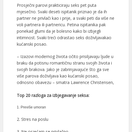
Prosječni parovi prakticiraju seks pet puta
mjesečno. Svaki deseti ispitanik priznao je da ih
partner ne privlači kao i prije, a svaki peti da više ne
voli partnera ili partnericu. Petina ispitanika pak
ponekad glumi da je bolesno kako bi izbjegli
intimnost. Svaki treći odrastao seks doživljavakao
kućanski posao.
– Izazovi modernog života očito prisiljavaju ljude u
braku da potisnu romantičnu stranu svojih života i
svojih brakova. Jako je zabrinjavajuće što ga sve
više parova doživljava kao kućanski posao,
odnosno obavezu – smatra Lawrence Christensen,
Top 20 razloga za izbjegavanje seksa:
1. Previše umoran
2. Stres na poslu
3. Ne osjećam se privlačno