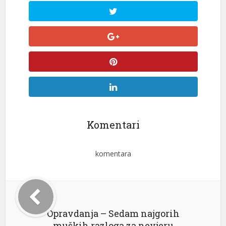
Komentari
komentara
Opravdanja – Sedam najgorih
muških razloga za nevjeru