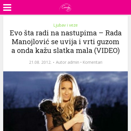
Ljubav i veze
Evo šta radi na nastupima – Rada
Manojlović se uvija i vrti guzom
a onda kažu slatka mala (VIDEO)
21.08. 2012.
Autor
admin
·
Komentari