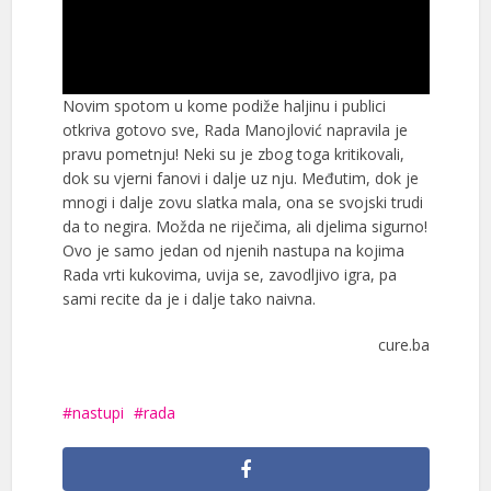
Novim spotom u kome podiže haljinu i publici
otkriva gotovo sve, Rada Manojlović napravila je
pravu pometnju! Neki su je zbog toga kritikovali,
dok su vjerni fanovi i dalje uz nju. Međutim, dok je
mnogi i dalje zovu slatka mala, ona se svojski trudi
da to negira. Možda ne riječima, ali djelima sigurno!
Ovo je samo jedan od njenih nastupa na kojima
Rada vrti kukovima, uvija se, zavodljivo igra, pa
sami recite da je i dalje tako naivna.
cure.ba
nastupi
rada