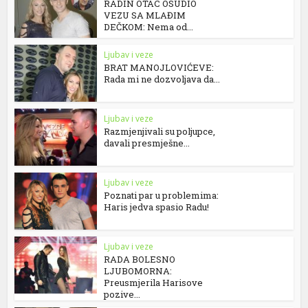
RADIN OTAC OSUDIO
VEZU SA MLAĐIM
DEČKOM: Nema od...
Ljubav i veze
BRAT MANOJLOVIĆEVE:
Rada mi ne dozvoljava da...
Ljubav i veze
Razmjenjivali su poljupce,
davali presmješne...
Ljubav i veze
Poznati par u problemima:
Haris jedva spasio Radu!
Ljubav i veze
RADA BOLESNO
LJUBOMORNA:
Preusmjerila Harisove
pozive...