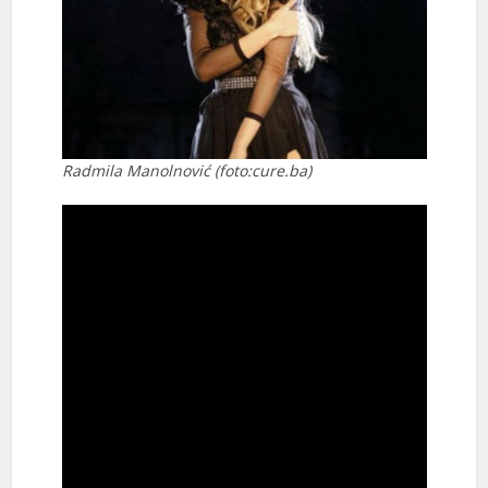
Radmila Manolnović (foto:cure.ba)