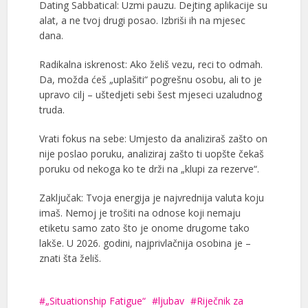
Dating Sabbatical: Uzmi pauzu. Dejting aplikacije su
alat, a ne tvoj drugi posao. Izbriši ih na mjesec
dana.
Radikalna iskrenost: Ako želiš vezu, reci to odmah.
Da, možda ćeš „uplašiti“ pogrešnu osobu, ali to je
upravo cilj – uštedjeti sebi šest mjeseci uzaludnog
truda.
Vrati fokus na sebe: Umjesto da analiziraš zašto on
nije poslao poruku, analiziraj zašto ti uopšte čekaš
poruku od nekoga ko te drži na „klupi za rezerve“.
Zaključak: Tvoja energija je najvrednija valuta koju
imaš. Nemoj je trošiti na odnose koji nemaju
etiketu samo zato što je onome drugome tako
lakše. U 2026. godini, najprivlačnija osobina je –
znati šta želiš.
„Situationship Fatigue“
ljubav
Riječnik za