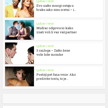
Ljubav i veze
Evo zašto mnogi ostaju u
braku iako nisu sretni – i...
Ljubav i veze
Mudrac odgovorio kako
znati voli li vas vaš partner
Ljubav i veze
3 razloga – Zašto žene
vole loše momke
Ljubav i veze
Postoji pet faza veze: Ako
preživite treću, to je...