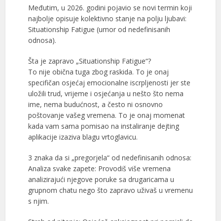
Međutim, u 2026. godini pojavio se novi termin koji
najbolje opisuje kolektivno stanje na polju ljubavi:
Situationship Fatigue (umor od nedefinisanih
odnosa).
Šta je zapravo „Situationship Fatigue“?
To nije obična tuga zbog raskida. To je onaj
specifičan osjećaj emocionalne iscrpljenosti jer ste
uložili trud, vrijeme i osjećanja u nešto što nema
ime, nema budućnost, a često ni osnovno
poštovanje vašeg vremena. To je onaj momenat
kada vam sama pomisao na instaliranje dejting
aplikacije izaziva blagu vrtoglavicu.
3 znaka da si „pregorjela“ od nedefinisanih odnosa:
Analiza svake zapete: Provodiš više vremena
analizirajući njegove poruke sa drugaricama u
grupnom chatu nego što zapravo uživaš u vremenu
s njim.