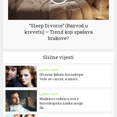
“Sleep Divorce” (Razvod u
krevetu) – Trend koji spašava
brakove?
Slične vijesti
Ljubav i veze
Otrovne ljubavi horoskopa:
Vole se i mrze, a umiru...
Ljubav i veze
Muškarci rođeni u ova 3
horoskopska znaka mogu
da...