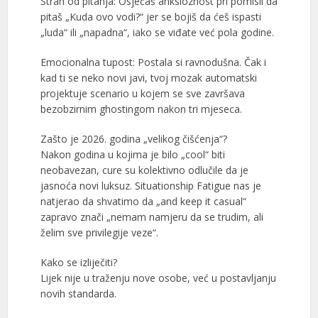
Strah od pitanja: Osjećaš anksioznost pri pomisli da
pitaš „Kuda ovo vodi?“ jer se bojiš da ćeš ispasti
„luda“ ili „napadna“, iako se viđate već pola godine.
Emocionalna tupost: Postala si ravnodušna. Čak i
kad ti se neko novi javi, tvoj mozak automatski
projektuje scenario u kojem se sve završava
bezobzirnim ghostingom nakon tri mjeseca.
Zašto je 2026. godina „velikog čišćenja“?
Nakon godina u kojima je bilo „cool“ biti
neobavezan, cure su kolektivno odlučile da je
jasnoća novi luksuz. Situationship Fatigue nas je
natjerao da shvatimo da „and keep it casual“
zapravo znači „nemam namjeru da se trudim, ali
želim sve privilegije veze“.
Kako se izliječiti?
Lijek nije u traženju nove osobe, već u postavljanju
novih standarda.