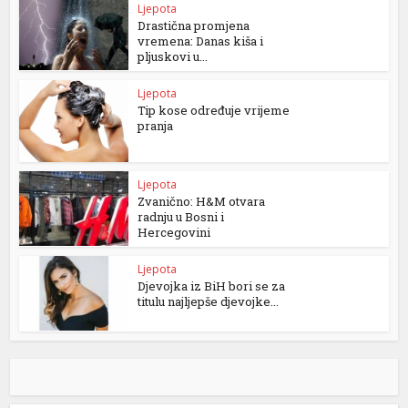
Ljepota
Drastična promjena
vremena: Danas kiša i
pljuskovi u...
Ljepota
Tip kose određuje vrijeme
pranja
Ljepota
Zvanično: H&M otvara
radnju u Bosni i
Hercegovini
Ljepota
Djevojka iz BiH bori se za
titulu najljepše djevojke...