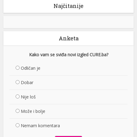
Najčitanije
Anketa
Kako vam se sviđa novi izgled CURE.ba?
Odličan je
Dobar
Nije loš
Može i bolje
Nemam komentara