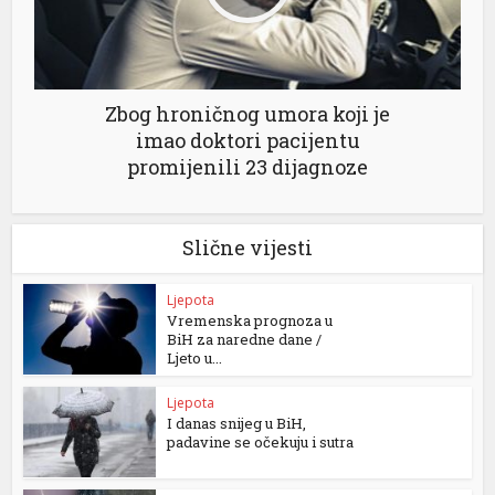
Zbog hroničnog umora koji je
imao doktori pacijentu
promijenili 23 dijagnoze
Slične vijesti
Ljepota
Vremenska prognoza u
BiH za naredne dane /
Ljeto u...
Ljepota
I danas snijeg u BiH,
padavine se očekuju i sutra