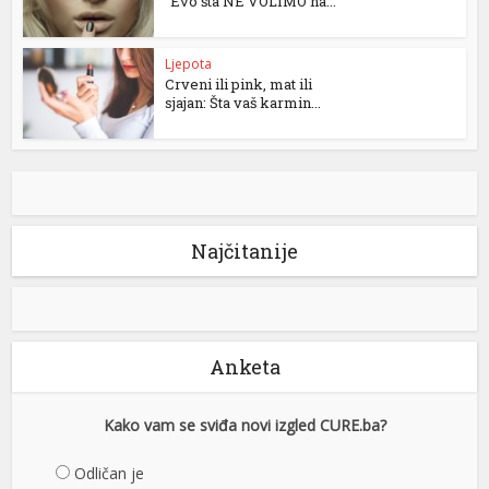
“Evo šta NE VOLIMO na...
Ljepota
Crveni ili pink, mat ili
sjajan: Šta vaš karmin...
Najčitanije
Anketa
Kako vam se sviđa novi izgled CURE.ba?
Odličan je