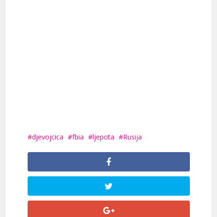
djevojcica
fbia
ljepota
Rusija