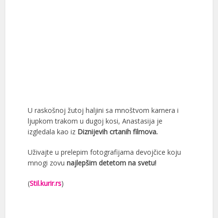
U raskošnoj žutoj haljini sa mnoštvom karnera i
ljupkom trakom u dugoj kosi, Anastasija je
izgledala kao iz
Diznijevih crtanih filmova.
Uživajte u prelepim fotografijama devojčice koju
mnogi zovu
najlepšim detetom na svetu!
(
Stil.kurir.rs
)