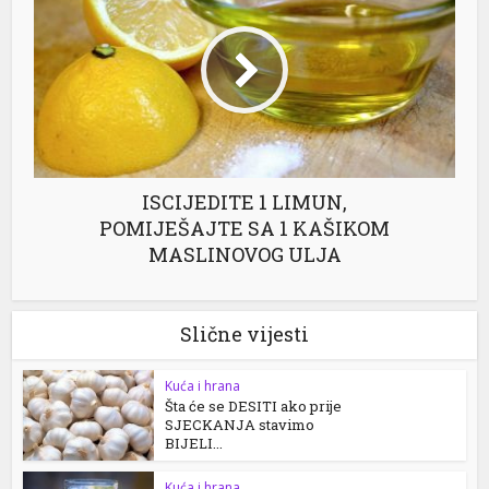
ISCIJEDITE 1 LIMUN,
POMIJEŠAJTE SA 1 KAŠIKOM
MASLINOVOG ULJA
Slične vijesti
Kuća i hrana
Šta će se DESITI ako prije
SJECKANJA stavimo
BIJELI...
Kuća i hrana