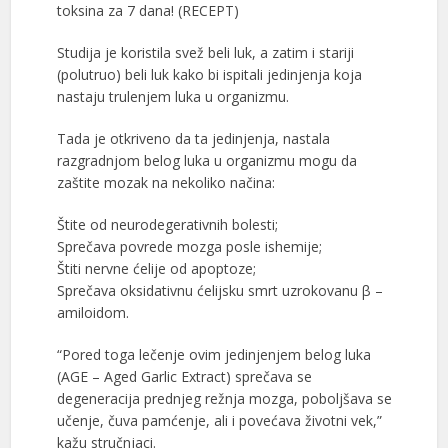
toksina za 7 dana! (RECEPT)
Studija je koristila svež beli luk, a zatim i stariji
(polutruo) beli luk kako bi ispitali jedinjenja koja
nastaju trulenjem luka u organizmu.
Tada je otkriveno da ta jedinjenja, nastala
razgradnjom belog luka u organizmu mogu da
zaštite mozak na nekoliko načina:
Štite od neurodegerativnih bolesti;
Sprečava povrede mozga posle ishemije;
Štiti nervne ćelije od apoptoze;
Sprečava oksidativnu ćelijsku smrt uzrokovanu β –
amiloidom.
“Pored toga lečenje ovim jedinjenjem belog luka
(AGE – Aged Garlic Extract) sprečava se
degeneracija prednjeg režnja mozga, poboljšava se
učenje, čuva pamćenje, ali i povećava životni vek,”
kažu stručnjaci.