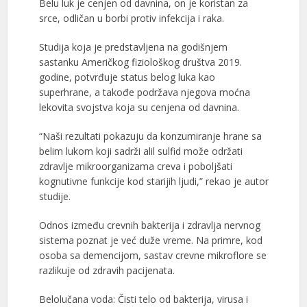
Belu luk je cenjen od davnina, on je koristan za
srce, odličan u borbi protiv infekcija i raka.
Studija koja je predstavljena na godišnjem
sastanku Američkog fiziološkog društva 2019.
godine, potvrđuje status belog luka kao
superhrane, a takođe podržava njegova moćna
lekovita svojstva koja su cenjena od davnina.
“Naši rezultati pokazuju da konzumiranje hrane sa
belim lukom koji sadrži alil sulfid može održati
zdravlje mikroorganizama creva i poboljšati
kognutivne funkcije kod starijih ljudi,” rekao je autor
studije.
Odnos između crevnih bakterija i zdravlja nervnog
sistema poznat je već duže vreme. Na primre, kod
osoba sa demencijom, sastav crevne mikroflore se
razlikuje od zdravih pacijenata.
Belolučana voda: Čisti telo od bakterija, virusa i