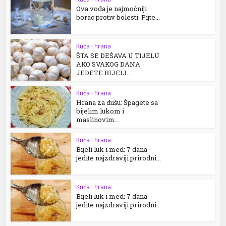
Ova voda je najmoćniji
borac protiv bolesti: Pijte...
Kuća i hrana
ŠTA SE DEŠAVA U TIJELU
AKO SVAKOG DANA
JEDETE BIJELI...
Kuća i hrana
Hrana za dušu: Špagete sa
bijelim lukom i
maslinovim...
Kuća i hrana
Bijeli luk i med: 7 dana
jedite najzdraviji prirodni...
Kuća i hrana
Bijeli luk i med: 7 dana
jedite najzdraviji prirodni...