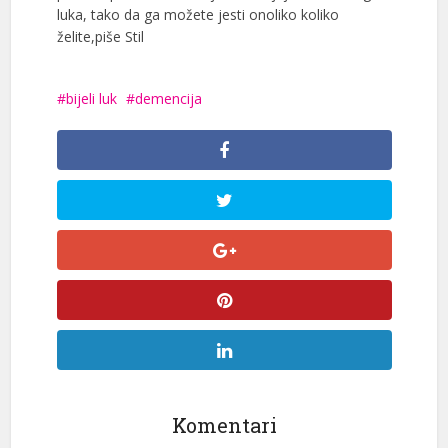
luka, tako da ga možete jesti onoliko koliko
želite,piše Stil
bijeli luk
demencija
Komentari