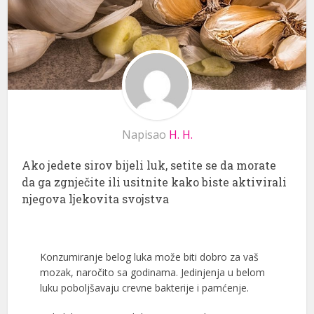
Napisao
H. H.
Ako jedete sirov bijeli luk, setite se da morate
da ga zgnječite ili usitnite kako biste aktivirali
njegova ljekovita svojstva
Konzumiranje belog luka može biti dobro za vaš
mozak, naročito sa godinama. Jedinjenja u belom
luku poboljšavaju crevne bakterije i pamćenje.