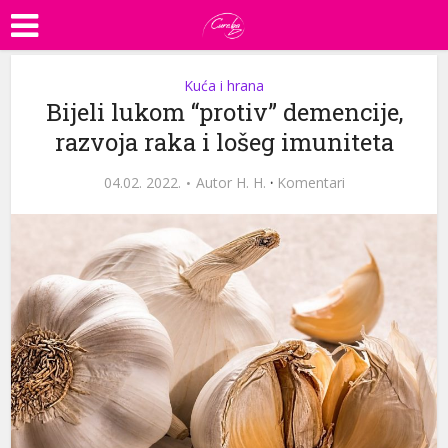
Kuća i hrana
Bijeli lukom “protiv” demencije,
razvoja raka i lošeg imuniteta
04.02. 2022.
Autor
H. H.
·
Komentari