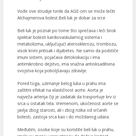
Vođe ove strudije tvrde da AGE-om se može lečiti
Alchajmerova bolest.Beli luk je dobar za srce
Beli luk je poznat po tome što sprečava i leči širok
spektar bolesti kardiovaskularnog sistema i
metabolizma, uključujući aterosklerozu, trombozu,
visok krvni pritisak i dijabetes. Ne samo da podstiče
imuni sistem, pojačava detoksikaciju i ima
antimikrobno dejstvo, ima snažna antioksaditivna
svojstva koja poboljšavaju zdravlje.
Pored toga, uzimanje belog luka u prahu ima
zaštitni efekat na elastičnost aorte. Aorta je
najveža arterija čiji je zadatak da trasportuje krv iz
srca u ostatak tela. Vremenom, ukočenost aorte se
javlja zbog starosti, ali i zbog rizika od srčanih
bolesti, zastoja srca kao i do moždanog udara.
Međutim, osobe koje su koristite beli luk u prahu,