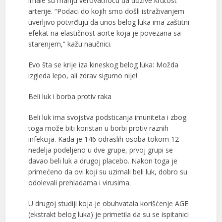
imale su manju verovatnoću da dožive krutost
arterije. “Podaci do kojih smo došli istraživanjem
uverljivo potvrđuju da unos belog luka ima zaštitni
efekat na elastičnost aorte koja je povezana sa
starenjem,” kažu naučnici.
Evo šta se krije iza kineskog belog luka: Možda
izgleda lepo, ali zdrav sigurno nije!
Beli luk i borba protiv raka
Beli luk ima svojstva podsticanja imuniteta i zbog
toga može biti koristan u borbi protiv raznih
infekcija. Kada je 146 odraslih osoba tokom 12
nedelja podeljeno u dve grupe, prvoj grupi se
davao beli luk a drugoj placebo. Nakon toga je
primećeno da ovi koji su uzimali beli luk, dobro su
odolevali prehladama i virusima.
U drugoj studiji koja je obuhvatala korišćenje AGE
(ekstrakt belog luka) je primetila da su se ispitanici