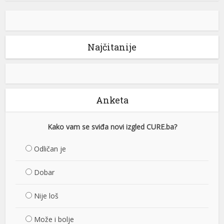
Najčitanije
Anketa
Kako vam se sviđa novi izgled CURE.ba?
Odličan je
Dobar
Nije loš
Može i bolje