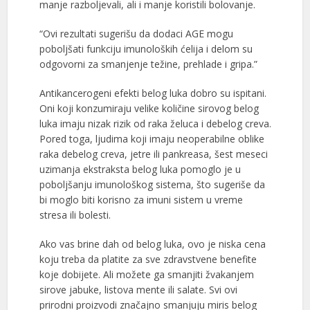
manje razboljevali, ali i manje koristili bolovanje.
“Ovi rezultati sugerišu da dodaci AGE mogu
poboljšati funkciju imunoloških ćelija i delom su
odgovorni za smanjenje težine, prehlade i gripa.”
Antikancerogeni efekti belog luka dobro su ispitani.
Oni koji konzumiraju velike količine sirovog belog
luka imaju nizak rizik od raka želuca i debelog creva.
Pored toga, ljudima koji imaju neoperabilne oblike
raka debelog creva, jetre ili pankreasa, šest meseci
uzimanja ekstraksta belog luka pomoglo je u
poboljšanju imunološkog sistema, što sugeriše da
bi moglo biti korisno za imuni sistem u vreme
stresa ili bolesti.
Ako vas brine dah od belog luka, ovo je niska cena
koju treba da platite za sve zdravstvene benefite
koje dobijete. Ali možete ga smanjiti žvakanjem
sirove jabuke, listova mente ili salate. Svi ovi
prirodni proizvodi značajno smanjuju miris belog