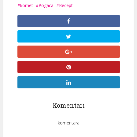
kornet
Pogača
Recept
Komentari
komentara