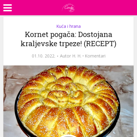
Kuća i hrana
Kornet pogača: Dostojana
kraljevske trpeze! (RECEPT)
01.10. 2022.
Autor
H. H.
·
Komentari