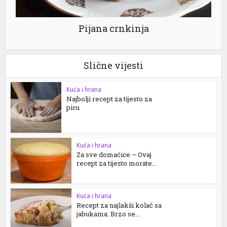
Pijana crnkinja
Slične vijesti
Kuća i hrana
Najbolji recept za tijesto za
picu
Kuća i hrana
Za sve domaćice – Ovaj
recept za tijesto morate...
Kuća i hrana
Recept za najlakši kolač sa
jabukama: Brzo se...