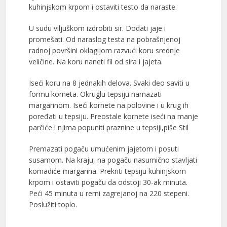
kuhinjskom krpom i ostaviti testo da naraste.
U sudu viljuškom izdrobiti sir. Dodati jaje i
promešati. Od naraslog testa na pobrašnjenoj
radnoj površini oklagijom razvući koru srednje
veličine. Na koru naneti fil od sira i jajeta.
Iseći koru na 8 jednakih delova. Svaki deo saviti u
formu korneta. Okruglu tepsiju namazati
margarinom. Iseći kornete na polovine i u krug ih
poređati u tepsiju. Preostale kornete iseći na manje
parčiće i njima popuniti praznine u tepsiji,piše Stil
Premazati pogaču umućenim jajetom i posuti
susamom. Na kraju, na pogaču nasumično stavljati
komadiće margarina. Prekriti tepsiju kuhinjskom
krpom i ostaviti pogaču da odstoji 30-ak minuta.
Peći 45 minuta u rerni zagrejanoj na 220 stepeni.
Poslužiti toplo.