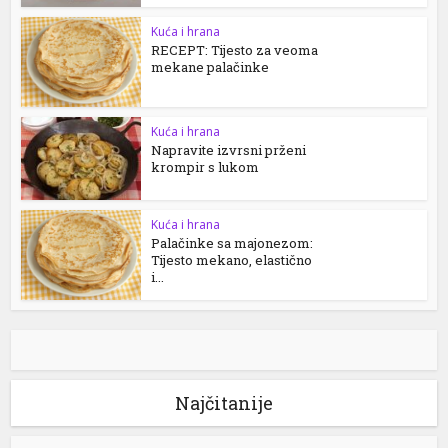
Kuća i hrana
RECEPT: Tijesto za veoma
mekane palačinke
Kuća i hrana
Napravite izvrsni prženi
krompir s lukom
Kuća i hrana
Palačinke sa majonezom:
Tijesto mekano, elastično
i...
Najčitanije