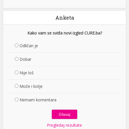
Anketa
Kako vam se sviđa novi izgled CURE.ba?
Odličan je
Dobar
Nije loš
Može i bolje
Nemam komentara
Pregledaj rezultate