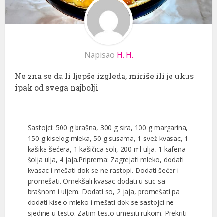
Napisao
H. H.
Ne zna se da li ljepše izgleda, miriše ili je ukus
ipak od svega najbolji
Sastojci: 500 g brašna, 300 g sira, 100 g margarina,
150 g kiselog mleka, 50 g susama, 1 svež kvasac, 1
kašika šećera, 1 kašičica soli, 200 ml ulja, 1 kafena
šolja ulja, 4 jaja.Priprema: Zagrejati mleko, dodati
kvasac i mešati dok se ne rastopi. Dodati šećer i
promešati. Omekšali kvasac dodati u sud sa
brašnom i uljem. Dodati so, 2 jaja, promešati pa
dodati kiselo mleko i mešati dok se sastojci ne
sjedine u testo. Zatim testo umesiti rukom. Prekriti