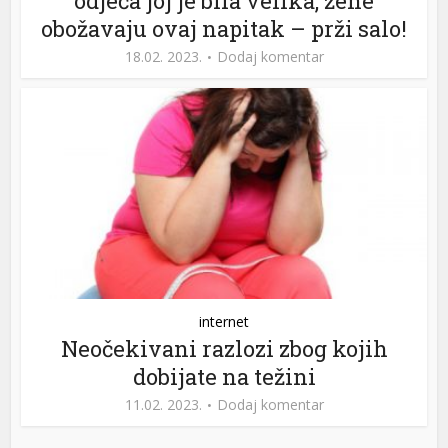
odjeća joj je bila velika, žene
obožavaju ovaj napitak – prži salo!
18.02. 2023.
Dodaj komentar
internet
Neočekivani razlozi zbog kojih
dobijate na težini
11.02. 2023.
Dodaj komentar