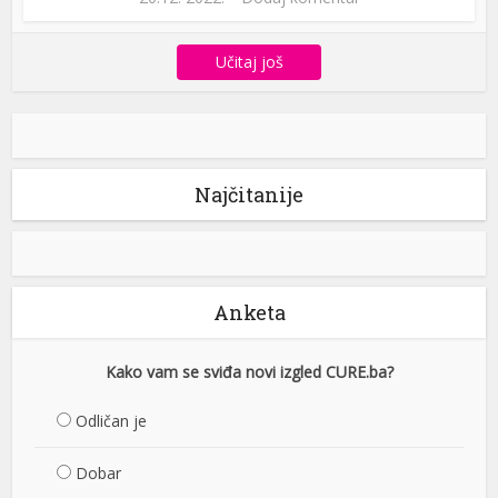
Učitaj još
Najčitanije
Anketa
Kako vam se sviđa novi izgled CURE.ba?
Odličan je
Dobar